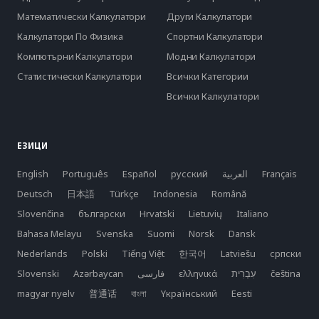
Математически Калкулатори
Други Калкулатори
Калкулатори По Физика
Спортни Калкулатори
Компютърни Калкулатори
Модни Калкулатори
Статистически Калкулатори
Всички Категории
Всички Калкулатори
ЕЗИЦИ
English
Português
Español
русский
العربية
Français
Deutsch
日本語
Türkçe
Indonesia
Română
Slovenčina
български
Hrvatski
Lietuvių
Italiano
Bahasa Melayu
Svenska
Suomi
Norsk
Dansk
Nederlands
Polski
Tiếng Việt
한국어
Latviešu
српски
Slovenski
Azərbaycan
فارسی
ελληνικά
čeština
magyar nyelv
普通话
বাংলা
Yкраїнський
Eesti