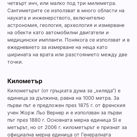
четвърт инч, или малко под три милиметра.
Сантиметрите се използват в много области на
науката и инженерството, включително
астрономия, геология, археология и измерване
на обекти като автомобилни двигатели и
медицински импланти. Понякога се използват и в
ежедневието за измерване на неща като
ширината на врата или разстоянието между две
точки.
Километър
Километърът (от гръцката дума за „хиляда“) е
единица за дължина, равна на 1000 метра. За
първи път е предложен през 1875 г. от френския
учен Жорж Льо Вернер и е използван за първи
път през 1880 г. Основната мерна единица SI е
метърът, но от 2006 г. километърът е признат за
официална мерна единица от Генералната