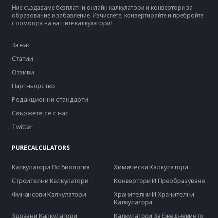
Ние създаваме безплатни онлайн калкулатори и конвертори за
образование и забавление. Изчислете, конвертирайте и пребройте
с помощта на нашите калкулатори!
За нас
Статии
Отзиви
Партньорство
Редакционни стандарти
Свържете се с нас
Twitter
PURECALCULATORS
Калкулатори По Биология
Химически Калкулатори
Строителни Калкулатори
Конвертори И Преобразуване
Финансови Калкулатори
Хранителни И Хранителни
Калкулатори
Здравни Калкулатори
Калкулатори За Ежедневието