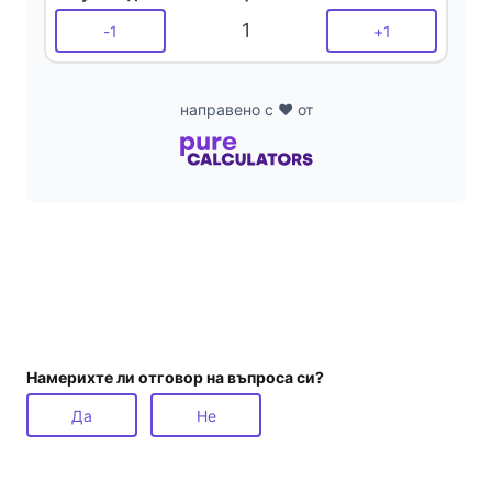
1
-
1
+
1
направено с ❤️ от
Намерихте ли отговор на въпроса си?
Да
Не