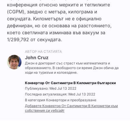
конференция относно мерките и теглилките
(CGPM), заедно с метъра, килограма и
секундата. Километърът не е официално
дефиниран, но се основава на разстоянието,
което светлината изминава във вакуум за
1/299,792 от секундата.
АВТОР НА СТАТИЯТА
John Cruz
Джон е докторант със страст към математиката и
образованието. В свободното си време Джон обича да
ходи на туризъм и колоездене.
Конвертор От Сантиметри В Километри български
Публикувано: Wed Jul 13 2022
Последна актуализация: Wed Jul 13 2022
В категория Конвертори и преобразуване
Добавете Конвертор От Сантиметри В Километри към
собствения си уебсайт