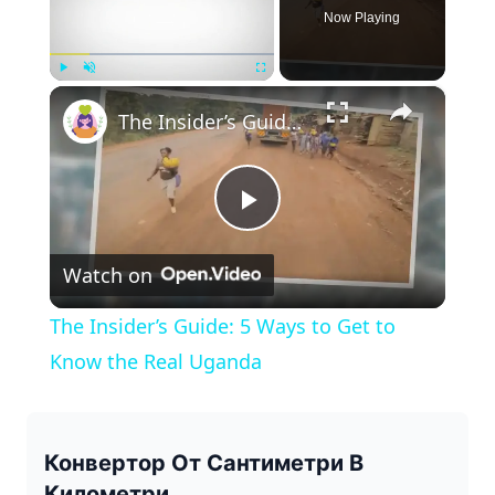
Now Playing
×
Play
Unmute
Fullscreen
The Insider’s Guide: 5 Ways to Get to Know the Real Uganda
P
Watch on
l
The Insider’s Guide: 5 Ways to Get to
a
Know the Real Uganda
y
Конвертор От Сантиметри В
Километри