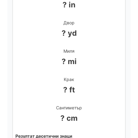
? in
Двор
? yd
Миля
? mi
Крак
? ft
Сантиметър
? cm
Резултат десетични знаци