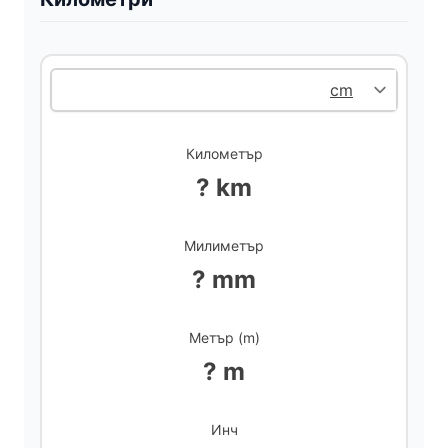
V
i
d
Километър
e
? km
o
Милиметър
? mm
Метър (m)
? m
Инч