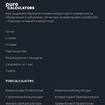
Ние създаваме безплатни онлайн калкулатори и конвертори за
образование и забавление. Изчислете, конвертирайте и пребройте
с помощта на нашите калкулатори!
За нас
Статии
Отзиви
Партньорство
Редакционни стандарти
Свържете се с нас
Twitter
PURECALCULATORS
Калкулатори По Биология
Химически Калкулатори
Строителни Калкулатори
Конвертори И Преобразуване
Финансови Калкулатори
Хранителни И Хранителни