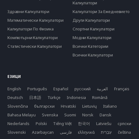
Калкулатори
Здравни Калкулатори
Калкулатори За Ежедневието
Математически Калкулатори
Други Калкулатори
Калкулатори По Физика
Спортни Калкулатори
Компютърни Калкулатори
Модни Калкулатори
Статистически Калкулатори
Всички Категории
Всички Калкулатори
ЕЗИЦИ
English
Português
Español
русский
العربية
Français
Deutsch
日本語
Türkçe
Indonesia
Română
Slovenčina
български
Hrvatski
Lietuvių
Italiano
Bahasa Melayu
Svenska
Suomi
Norsk
Dansk
Nederlands
Polski
Tiếng Việt
한국어
Latviešu
српски
Slovenski
Azərbaycan
فارسی
ελληνικά
čeština