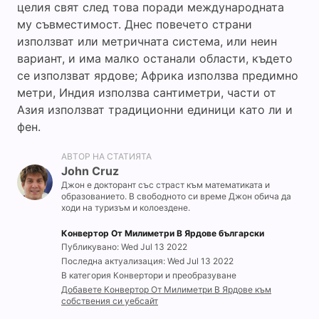
целия свят след това поради международната
му съвместимост. Днес повечето страни
използват или метричната система, или неин
вариант, и има малко останали области, където
се използват ярдове; Африка използва предимно
метри, Индия използва сантиметри, части от
Азия използват традиционни единици като ли и
фен.
АВТОР НА СТАТИЯТА
John Cruz
Джон е докторант със страст към математиката и
образованието. В свободното си време Джон обича да
ходи на туризъм и колоездене.
Конвертор От Милиметри В Ярдове български
Публикувано: Wed Jul 13 2022
Последна актуализация: Wed Jul 13 2022
В категория Конвертори и преобразуване
Добавете Конвертор От Милиметри В Ярдове към
собствения си уебсайт