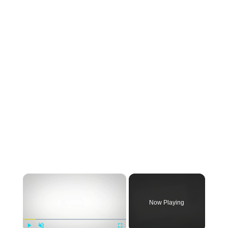
×
Now Playing