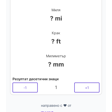
Миля
? mi
Крак
? ft
Милиметър
? mm
Резултат десетични знаци
1
-
1
+
1
направено с ❤️ от