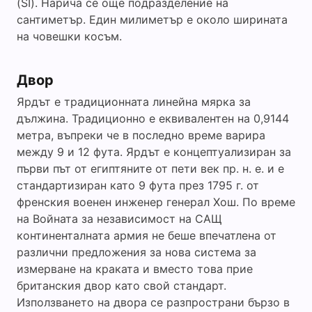
(SI). Нарича се още подразделение на
сантиметър. Един милиметър е около ширината
на човешки косъм.
Двор
Ярдът е традиционната линейна мярка за
дължина. Традиционно е еквивалентен на 0,9144
метра, въпреки че в последно време варира
между 9 и 12 фута. Ярдът е концептуализиран за
първи път от египтяните от пети век пр. н. е. и е
стандартизиран като 9 фута през 1795 г. от
френския военен инженер генерал Хош. По време
на Войната за независимост на САЩ
континенталната армия не беше впечатлена от
различни предложения за нова система за
измерване на краката и вместо това прие
британския двор като свой стандарт.
Използването на двора се разпространи бързо в