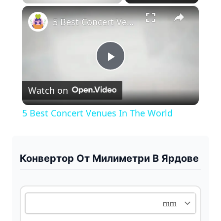
×
Play
Unmute
Fullscreen
5 Best Concert Venues In The World
P
Watch on
l
5 Best Concert Venues In The World
a
y
Конвертор От Милиметри В Ярдове
V
i