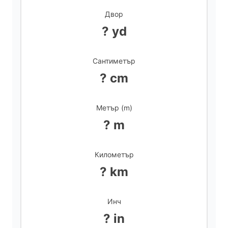
Двор
d
? yd
e
Сантиметър
? cm
o
Метър (m)
? m
Километър
? km
Инч
? in