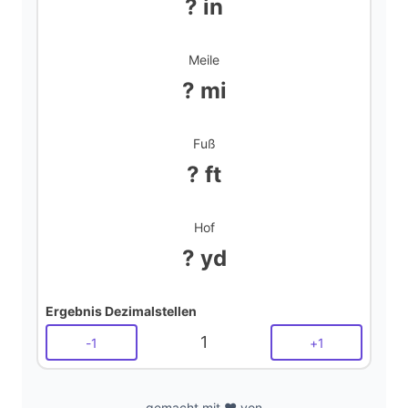
? in
Meile
? mi
Fuß
? ft
Hof
? yd
Ergebnis Dezimalstellen
1
-
1
+
1
gemacht mit ❤️ von