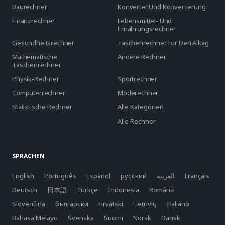
Baurechner
Konverter Und Konvertierung
Finanzrechner
Lebensmittel- Und
Ernährungsrechner
Gesundheitsrechner
Taschenrechner Für Den Alltag
Mathematische
Andere Rechner
Taschenrechner
Physik-Rechner
Sportrechner
Computerrechner
Moderechner
Statistische Rechner
Alle Kategorien
Alle Rechner
SPRACHEN
English
Português
Español
русский
العربية
Français
Deutsch
日本語
Türkçe
Indonesia
Română
Slovenčina
български
Hrvatski
Lietuvių
Italiano
Bahasa Melayu
Svenska
Suomi
Norsk
Dansk