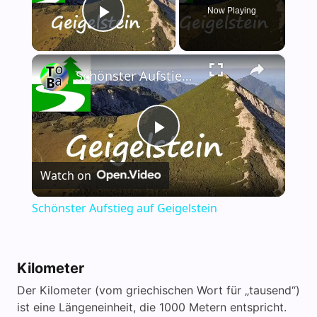
Now Playing
Play Video
×
Schönster Aufstieg auf Geigelstein
P
Watch on
l
Schönster Aufstieg auf Geigelstein
a
Kilometer
y
Der Kilometer (vom griechischen Wort für „tausend“)
ist eine Längeneinheit, die 1000 Metern entspricht.
V