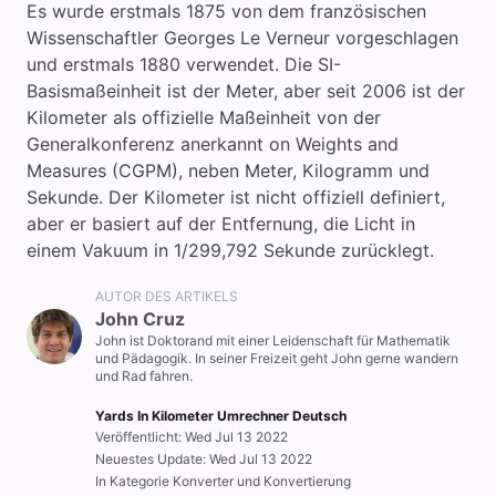
Es wurde erstmals 1875 von dem französischen
Wissenschaftler Georges Le Verneur vorgeschlagen
i
und erstmals 1880 verwendet. Die SI-
Basismaßeinheit ist der Meter, aber seit 2006 ist der
Kilometer als offizielle Maßeinheit von der
d
Generalkonferenz anerkannt on Weights and
Measures (CGPM), neben Meter, Kilogramm und
e
Sekunde. Der Kilometer ist nicht offiziell definiert,
aber er basiert auf der Entfernung, die Licht in
einem Vakuum in 1/299,792 Sekunde zurücklegt.
o
AUTOR DES ARTIKELS
John Cruz
John ist Doktorand mit einer Leidenschaft für Mathematik
und Pädagogik. In seiner Freizeit geht John gerne wandern
und Rad fahren.
Yards In Kilometer Umrechner Deutsch
Veröffentlicht: Wed Jul 13 2022
Neuestes Update: Wed Jul 13 2022
In Kategorie Konverter und Konvertierung