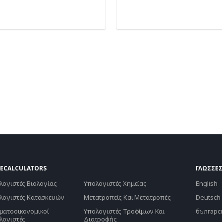
ECALCULATORS
ΓΛΏΣΣΕ
λογιστές Βιολογίας
Υπολογιστές Χημείας
English
λογιστές Κατασκευών
Μετατροπείς Και Μετατροπές
Deutsch
ματοοικονομικοί
Υπολογιστές Τροφίμων Και
българс
λογιστές
Διατροφής