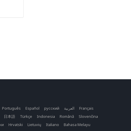
Σ
Português
Español
русский
العربية
Français
日本語
Türkçe
Indonesia
Română
Slovenčina
ки
Hrvatski
Lietuvių
Italiano
Bahasa Melayu