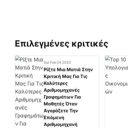
Επιλεγμένες κριτικές
Sat Feb 04 2023
Ρίξτε Μια Ματιά Στην
Κριτική Μας Για Τις
Καλύτερες
Αριθμομηχανές
Γραφημάτων Για
Μαθητές Όταν
Αγοράζετε Την
Επόμενη
Αριθμομηχανή