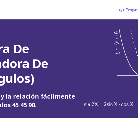
Empot
ra De
adora De
gulos)
 y la relación fácilmente
os 45 45 90.