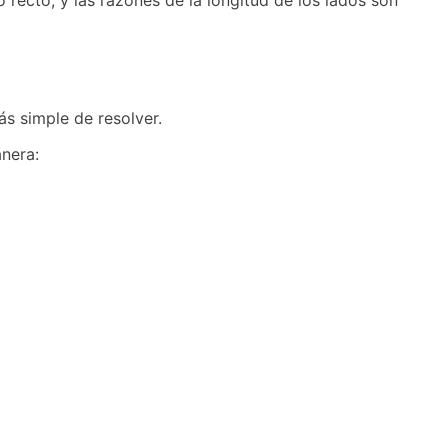
 recto, y las razones de la longitud de los lados son
ás simple de resolver.
nera: