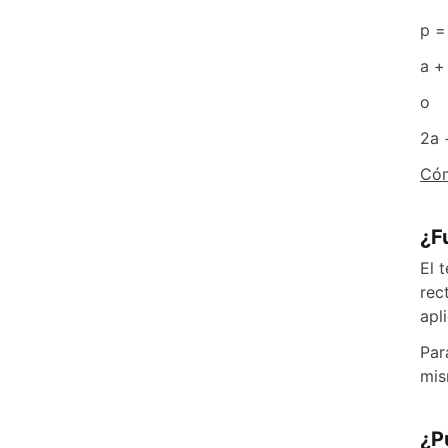
p =
a +
o
2a 
Cóm
¿F
El 
rec
apl
Par
mis
¿P