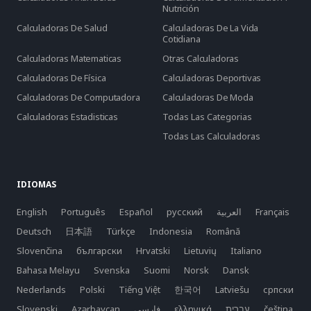
Nutrición
Calculadoras De Salud
Calculadoras De La Vida
Cotidiana
Calculadoras Matematicas
Otras Calculadoras
Calculadoras De Física
Calculadoras Deportivas
Calculadoras De Computadora
Calculadoras De Moda
Calculadoras Estadisticas
Todas Las Categorias
Todas Las Calculadoras
IDIOMAS
English
Português
Español
русский
العربية
Français
Deutsch
日本語
Türkçe
Indonesia
Română
Slovenčina
български
Hrvatski
Lietuvių
Italiano
Bahasa Melayu
Svenska
Suomi
Norsk
Dansk
Nederlands
Polski
Tiếng Việt
한국어
Latviešu
српски
Slovenski
Azərbaycan
فارسی
ελληνικά
čeština