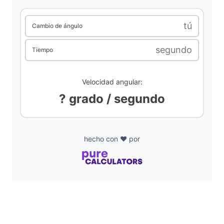
i
tú
Cambio de ángulo
segundo
Tiempo
d
e
Velocidad angular:
? grado / segundo
o
hecho con ❤️ por