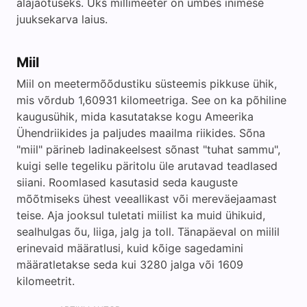
alajaotuseks. Üks millimeeter on umbes inimese
juuksekarva laius.
Miil
Miil on meetermõõdustiku süsteemis pikkuse ühik,
mis võrdub 1,60931 kilomeetriga. See on ka põhiline
kaugusühik, mida kasutatakse kogu Ameerika
Ühendriikides ja paljudes maailma riikides. Sõna
"miil" pärineb ladinakeelsest sõnast "tuhat sammu",
kuigi selle tegeliku päritolu üle arutavad teadlased
siiani. Roomlased kasutasid seda kauguste
mõõtmiseks ühest veeallikast või mereväejaamast
teise. Aja jooksul tuletati miilist ka muid ühikuid,
sealhulgas õu, liiga, jalg ja toll. Tänapäeval on miilil
erinevaid määratlusi, kuid kõige sagedamini
määratletakse seda kui 3280 jalga või 1609
kilomeetrit.