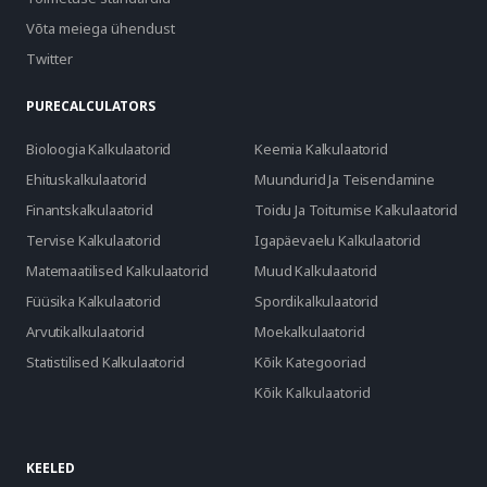
Võta meiega ühendust
Twitter
PURECALCULATORS
Bioloogia Kalkulaatorid
Keemia Kalkulaatorid
Ehituskalkulaatorid
Muundurid Ja Teisendamine
Finantskalkulaatorid
Toidu Ja Toitumise Kalkulaatorid
Tervise Kalkulaatorid
Igapäevaelu Kalkulaatorid
Matemaatilised Kalkulaatorid
Muud Kalkulaatorid
Füüsika Kalkulaatorid
Spordikalkulaatorid
Arvutikalkulaatorid
Moekalkulaatorid
Statistilised Kalkulaatorid
Kõik Kategooriad
Kõik Kalkulaatorid
KEELED