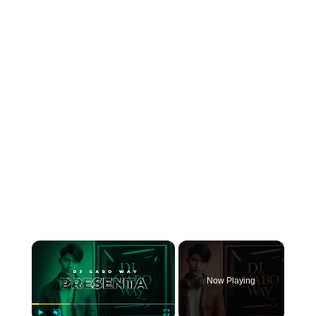
×
Now Playing