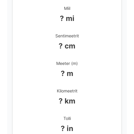
Miil
d
? mi
e
Sentimeetrit
? cm
o
Meeter (m)
? m
Kilomeetrit
? km
Tolli
? in