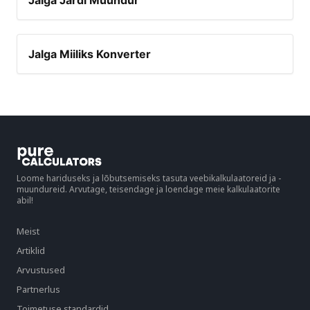
Jalga Jardi Muundur
Jalga Miiliks Konverter
Loome hariduseks ja lõbutsemiseks tasuta veebikalkulaatoreid ja -
muundureid. Arvutage, teisendage ja loendage meie kalkulaatorite
abil!
Meist
Artiklid
Arvustused
Partnerlus
Toimetuse standardid