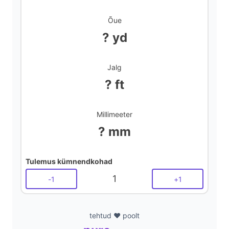
Õue
? yd
Jalg
? ft
Millimeeter
? mm
Tulemus kümnendkohad
1
-
1
+
1
tehtud ❤️ poolt