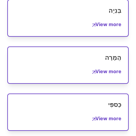
בְּנִיָה
View more
הֲמָרָה
View more
כַּספִּי
View more