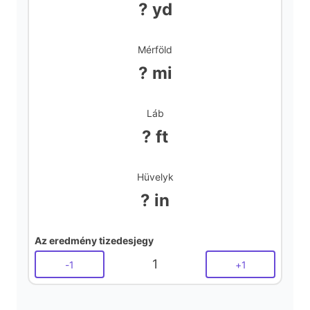
? yd
Mérföld
? mi
Láb
? ft
Hüvelyk
? in
Az eredmény tizedesjegy
1
-
1
+
1