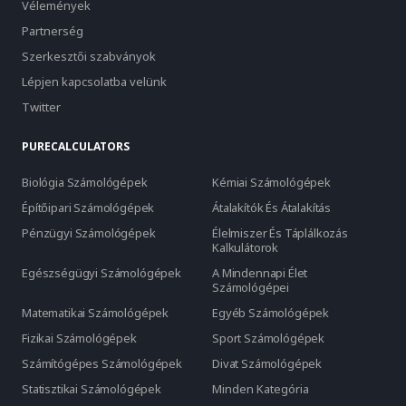
Vélemények
Partnerség
Szerkesztői szabványok
Lépjen kapcsolatba velünk
Twitter
PURECALCULATORS
Biológia Számológépek
Kémiai Számológépek
Építőipari Számológépek
Átalakítók És Átalakítás
Pénzügyi Számológépek
Élelmiszer És Táplálkozás
Kalkulátorok
Egészségügyi Számológépek
A Mindennapi Élet
Számológépei
Matematikai Számológépek
Egyéb Számológépek
Fizikai Számológépek
Sport Számológépek
Számítógépes Számológépek
Divat Számológépek
Statisztikai Számológépek
Minden Kategória