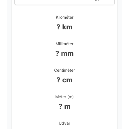
d
Kilométer
? km
e
Milliméter
o
? mm
Centiméter
? cm
Méter (m)
? m
Udvar