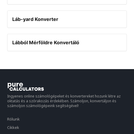
Láb-yard Konverter
Lábból Mérföldre Konvertáló
Ingyenes online számológépeket és konvertereket hozunk létre az
oktatás és a szórakozás érdekében. Számoljon, konvertáljon és
számoljon számológépeink segítségével!
Rólunk
Cikkek