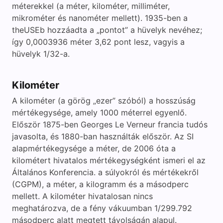
méterekkel (a méter, kilométer, milliméter,
mikrométer és nanométer mellett). 1935-ben a
theUSEb hozzáadta a „pontot” a hüvelyk nevéhez;
így 0,0003936 méter 3,62 pont lesz, vagyis a
hüvelyk 1/32-a.
Kilométer
A kilométer (a görög „ezer” szóból) a hosszúság
mértékegysége, amely 1000 méterrel egyenlő.
Először 1875-ben Georges Le Verneur francia tudós
javasolta, és 1880-ban használták először. Az SI
alapmértékegysége a méter, de 2006 óta a
kilométert hivatalos mértékegységként ismeri el az
Általános Konferencia. a súlyokról és mértékekről
(CGPM), a méter, a kilogramm és a másodperc
mellett. A kilométer hivatalosan nincs
meghatározva, de a fény vákuumban 1/299.792
másodperc alatt megtett távolságán alapul.