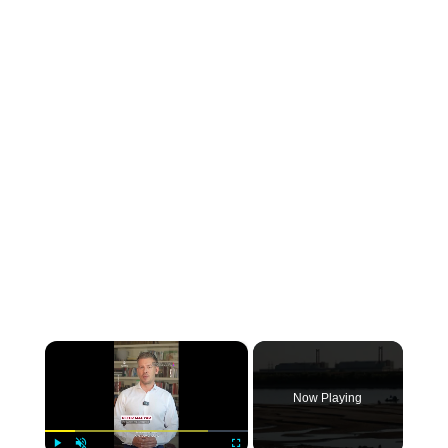
×
Now Playing