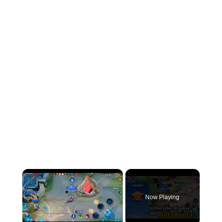
×
Now Playing