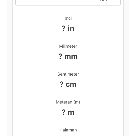
d
Inci
? in
e
Milimeter
o
? mm
Sentimeter
? cm
Meteran (m)
? m
Halaman