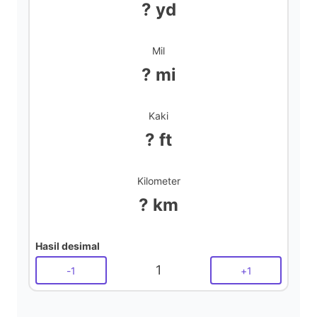
? yd
Mil
? mi
Kaki
? ft
Kilometer
? km
Hasil desimal
1
-
1
+
1