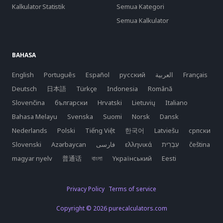
Kalkulator Statistik
Semua Kategori
Semua Kalkulator
BAHASA
English
Português
Español
русский
العربية
Français
Deutsch
日本語
Türkçe
Indonesia
Română
Slovenčina
български
Hrvatski
Lietuvių
Italiano
Bahasa Melayu
Svenska
Suomi
Norsk
Dansk
Nederlands
Polski
Tiếng Việt
한국어
Latviešu
српски
Slovenski
Azərbaycan
فارسی
ελληνικά
čeština
magyar nyelv
普通话
বাংলা
Yкраїнський
Eesti
Privacy Policy
Terms of service
Copyright © 2026 purecalculators.com