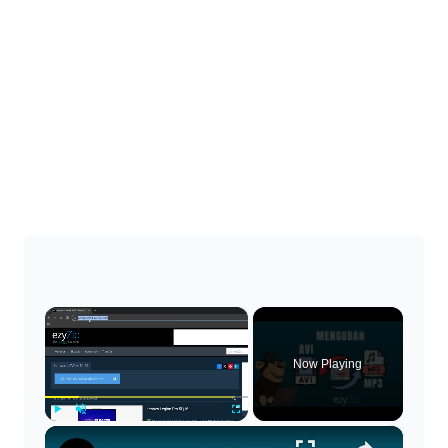
×
Now Playing
×
Play
Unmute
Fullscreen