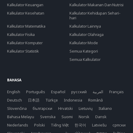
Kalkulator Keuangan
Kalkulator Makanan Dan Nutrisi
Kalkulator Kesehatan
Kalkulator Kehidupan Sehari-
hari
Kalkulator Matematika
Kalkulator Lainnya
Kalkulator Fisika
Kalkulator Olahraga
Kalkulator Komputer
Kalkulator Mode
Kalkulator Statistik
Semua Kategori
Semua Kalkulator
BAHASA
English
Português
Español
русский
العربية
Français
Deutsch
日本語
Türkçe
Indonesia
Română
Slovenčina
български
Hrvatski
Lietuvių
Italiano
Bahasa Melayu
Svenska
Suomi
Norsk
Dansk
Nederlands
Polski
Tiếng Việt
한국어
Latviešu
српски