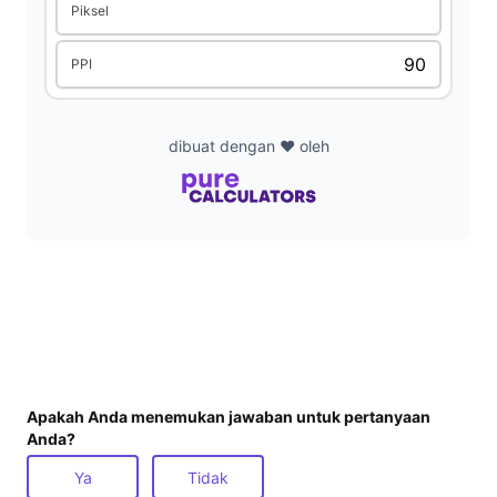
Piksel
d
PPI
e
dibuat dengan ❤️ oleh
o
Apakah Anda menemukan jawaban untuk pertanyaan
Anda?
Ya
Tidak