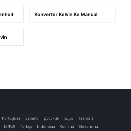
enheit
Konverter Kelvin Ke Manual
vin
Português
Español
русский
العربية
Français
日本語
Türkçe
Indonesia
Română
Slovenčina