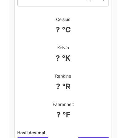
Celsius
? °C
Kelvin
? °K
Rankine
? °R
Fahrenheit
? °F
Hasil desimal