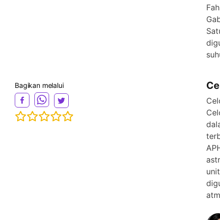
Fah
Gab
Sat
dig
suh
Ce
Bagikan melalui
Cel
Cel
dal
ter
APH
ast
uni
dig
atm