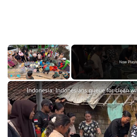
×
Now Playi
Play
Unmute
Fullscreen