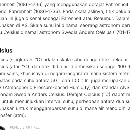
renheit (1686-1736) yang menggunakan derajat Fahrenheit s
e
riel Fahrenheit (1686-1736). Pada skala aslinya, titik beku a
uan ini juga dikenal sebagai Farenheit atau Reaumur. Dal
unakan di AS. Skala suhu ini dinamai seorang astronom ber
o
u Celsius dinamai astronom Swedia Anders Celsius (1701-1
lsius
cius (singkatan: °C) adalah skala suhu dengan titik beku air d
cius (atau °C), dan titik didih air didefinisikan sebagai 100
am sains, khususnya di negara-negara di mana sistem metr
batas pada suhu antara 50 ° dan 100 °. Ini juga merupakan d
 (Atmospheric Pressure-based Humidity) dan standar ANSI
ronom Swedia Anders Celsius. Derajat Celcius (°C) dapat m
t untuk menunjukkan interval suhu, perbedaan antara dua su
unakan untuk menggambarkan suhu di mana air mendidih, a
osfer (atm).
PENULIS ARTIKEL