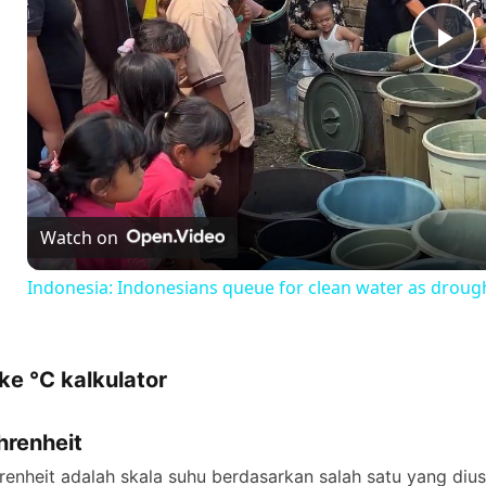
P
l
a
Watch on
y
Indonesia: Indonesians queue for clean water as droug
V
 ke °C kalkulator
i
hrenheit
d
renheit adalah skala suhu berdasarkan salah satu yang dius