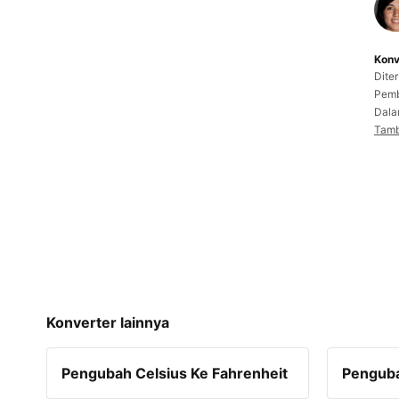
Konv
Dite
Pemb
Dala
Tamb
Konverter lainnya
Pengubah Celsius Ke Fahrenheit
Penguba