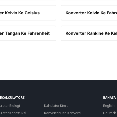
r Kelvin Ke Celsius
Konverter Kelvin Ke Fahr
er Tangan Ke Fahrenheit
Konverter Rankine Ke Kel
ECALCULATORS
BAHASA
ulator Biologi
Kalkulator Kimia
English
ulator Konstruksi
Konverter Dan Konversi
Deutsch