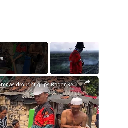
ng
×
Indonesia: Indonesians queue for clean water as drought grips Bogor Regency.