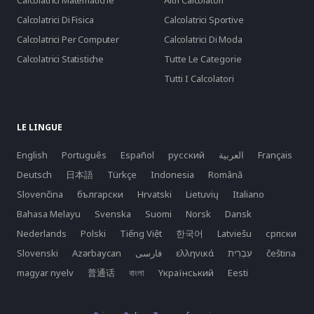
Calcolatrici Matematiche
Altri Calcolatori
Calcolatrici Di Fisica
Calcolatrici Sportive
Calcolatrici Per Computer
Calcolatrici Di Moda
Calcolatrici Statistiche
Tutte Le Categorie
Tutti I Calcolatori
LE LINGUE
English
Português
Español
русский
العربية
Français
Deutsch
日本語
Türkçe
Indonesia
Română
Slovenčina
български
Hrvatski
Lietuvių
Italiano
Bahasa Melayu
Svenska
Suomi
Norsk
Dansk
Nederlands
Polski
Tiếng Việt
한국어
Latviešu
српски
Slovenski
Azərbaycan
فارسی
ελληνικά
čeština
magyar nyelv
普通话
বাংলা
Yкраїнський
Eesti