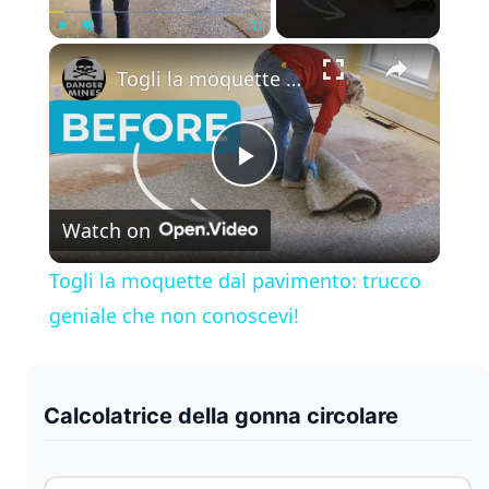
×
Play
Unmute
Fullscreen
Togli la moquette dal pavimento: trucco geniale che non conoscevi!
P
Watch on
l
Togli la moquette dal pavimento: trucco
a
geniale che non conoscevi!
y
Calcolatrice della gonna circolare
V