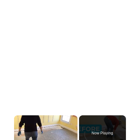
×
Now Playing