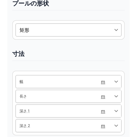
プールの形状
寸法
幅
長さ
深さ 1
深さ 2