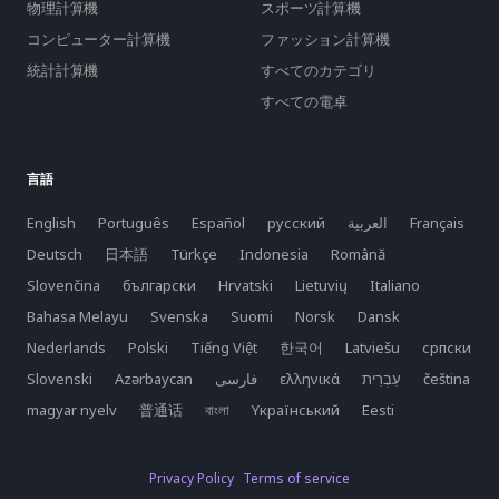
物理計算機
スポーツ計算機
コンピューター計算機
ファッション計算機
統計計算機
すべてのカテゴリ
すべての電卓
言語
English
Português
Español
русский
العربية
Français
Deutsch
日本語
Türkçe
Indonesia
Română
Slovenčina
български
Hrvatski
Lietuvių
Italiano
Bahasa Melayu
Svenska
Suomi
Norsk
Dansk
Nederlands
Polski
Tiếng Việt
한국어
Latviešu
српски
Slovenski
Azərbaycan
فارسی
ελληνικά
čeština
magyar nyelv
普通话
বাংলা
Yкраїнський
Eesti
Privacy Policy
Terms of service