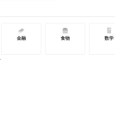
金融
食物
数学
チ