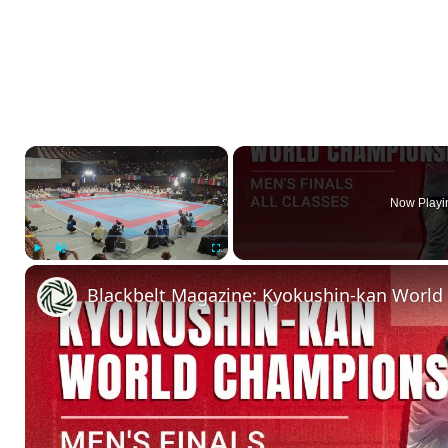
×
Now Playi
Play
Unmute
Fullscreen