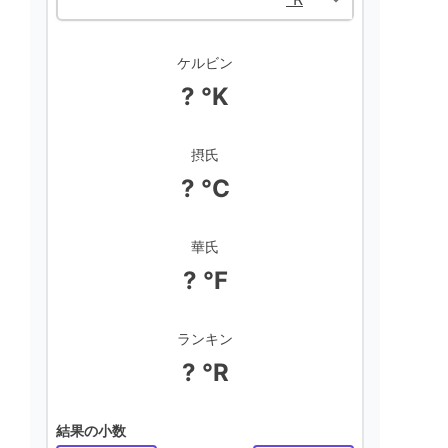
ケルビン
? °K
摂氏
? °C
華氏
? °F
ランキン
? °R
結果の小数