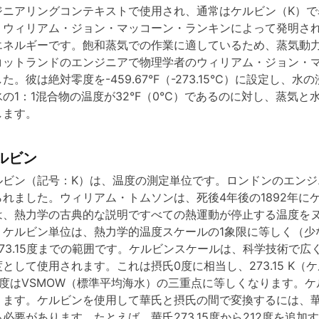
ジニアリングコンテキストで使用され、通常はケルビン（K）
e
、ウィリアム・ジョン・マッコーン・ランキンによって発明さ
エネルギーです。飽和蒸気での作業に適しているため、蒸気動
コットランドのエンジニアで物理学者のウィリアム・ジョン・マッ
o
た。彼は絶対零度を-459.67°F（-273.15°C）に設定し、水の
の1：1混合物の温度が32°F（0°C）であるのに対し、蒸気と水の
します。
ルビン
ルビン（記号：K）は、温度の測定単位です。ロンドンのエン
られました。ウィリアム・トムソンは、死後4年後の1892年
は、熱力学の古典的な説明ですべての熱運動が停止する温度を
。ケルビン単位は、熱力学的温度スケールの1象限に等しく（少
273.15度までの範囲です。ケルビンスケールは、科学技術で
として使用されます。これは摂氏0度に相当し、273.15 K（ケ
0度はVSMOW（標準平均海水）の三重点に等しくなります。
ります。ケルビンを使用して華氏と摂氏の間で変換するには、華氏
必要があります。たとえば、華氏273.15度から212度を追加す