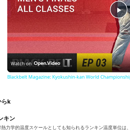
P
l
a
Watch on
y
Blackbelt Magazine: Kyokushin-kan World Championship 
V
からk
i
ンキン
d
対熱力学的温度スケールとしても知られるランキン温度単位は、