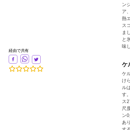
ン
ア
熱
ス
まし
と氷
味
経由で共有
ケ
ケ
け
ル
す
ス
尺度
ン
あ
する