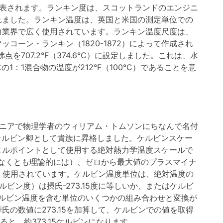
で表されます。ランキン度は、スコットランドのエンジニ
れました。ランキン温度は、英国と米国の測定単位での
力業界で広く使用されています。ランキン温度尺度は、
コーン・ランキン（1820-1872）によって作成され
沸点を707.2°F（374.6°C）に設定しました。これは、水
1：1混合物の温度が212°F（100°C）であることを意
ジニアで物理学者のウィリアム・トムソンにちなんで名付
にケルビン卿として貴族に昇格しました。ケルビンスケー
ヌルポイントとして使用する絶対熱力学温度スケールで
なくとも理論的には）、ゼロから最大値のプラスマイナ
広く使用されています。ケルビン温度単位は、絶対温度の
ルビン度）は摂氏-273.15度に等しいか、またはケルビ
ケルビン温度を含む単位のいくつかの組み合わせと変換が
の数値に273.15を加算して、ケルビンでの値を取得
ると、約373.15ケルビンになります。