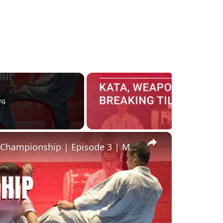
ng
×
Blackbelt Magazine: Kyokushin-kan World Championship | Episode 3 | Men's Finals All Classes