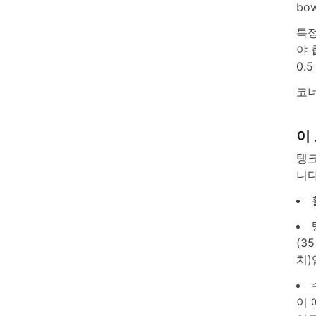
bow
특정
야 
0.
코너 
이
탱크
니다
(3
치)
이 