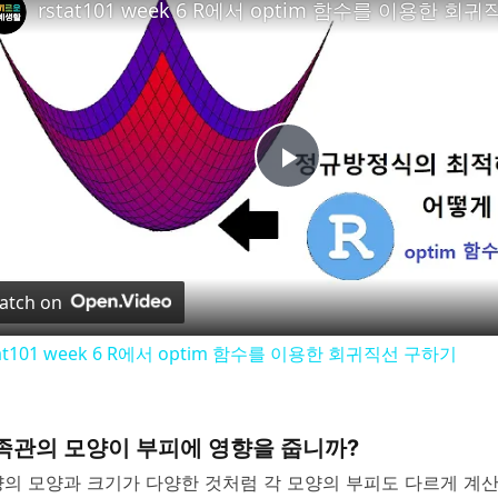
P
l
atch on
a
tat101 week 6 R에서 optim 함수를 이용한 회귀직선 구하기
y
족관의 모양이 부피에 영향을 줍니까?
V
의 모양과 크기가 다양한 것처럼 각 모양의 부피도 다르게 계산