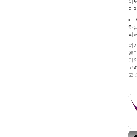
이도
아야
하십
리터
여기
결과
리의
고려
고 