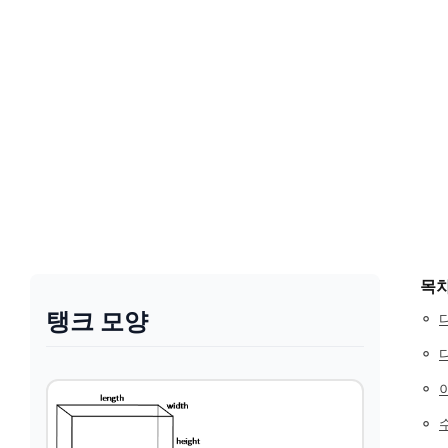
목
탱크 모양
◦
◦
◦
◦