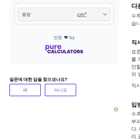
다
용량
수족
습니
만든 ❤️ by
직
표준
를 
안할
의 
질문에 대한 답을 찾으셨나요?
직사
예
아니요
입
수족
부피
다.
리 