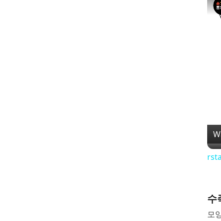
W
rs
수
모양