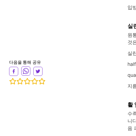
입방
실린
원통
것은
실린더
다음을 통해 공유
hal
qua
지름
활 
수족
니다
음 