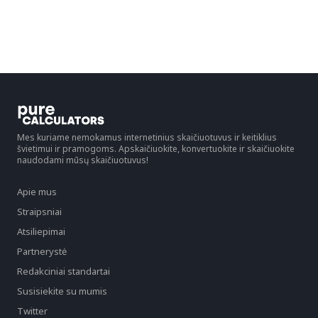
Mes kuriame nemokamus internetinius skaičiuotuvus ir keitiklius
švietimui ir pramogoms. Apskaičiuokite, konvertuokite ir skaičiuokite
naudodami mūsų skaičiuotuvus!
Apie mus
Straipsniai
Atsiliepimai
Partnerystė
Redakciniai standartai
Susisiekite su mumis
Twitter