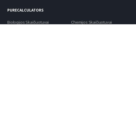
PURECALCULATORS
Biologijos Skaičiuotuvai
Chemijos Skaičiuotuvai
Statybiniai Skaičiuotuvai
Konverteriai Ir Konversija
Finansiniai Skaičiuotuvai
Maisto Ir Mitybos Skaičiuotuvai
Sveikatos Skaičiuotuvai
Kasdienio Gyvenimo
Skaičiuotuvai
Matematiniai Skaičiuotuvai
Kiti Skaičiuotuvai
Fizikos Skaičiuotuvai
Sporto Skaičiuotuvai
Kompiuteriniai Skaičiuotuvai
Mados Skaičiuotuvai
Statistiniai Skaičiuotuvai
Visos Kategorijos
Visi Skaičiuotuvai
KALBOS
English
Português
Español
русский
العربية
Français