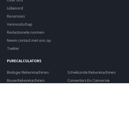
Over ons
Lidwoord
Recensies
Vennootschap
Redactionele normen
Neem contact met ons op
Twitter
PURECALCULATORS
Biologie Rekenmachines
Scheikunde Rekenmachines
Bouw Rekenmachines
Converters En Conversie
Financiële Rekenmachines
Voedsel- En
Voedingscalculators
Gezondheidscalculators
Berekeningen Voor Het
Dagelijks Leven
Wiskundige Rekenmachines
Andere Rekenmachines
Natuurkunde Rekenmachines
Sport Rekenmachines