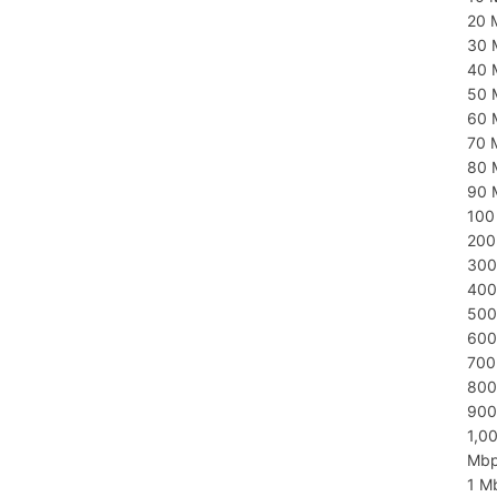
20 
30 
40 
50 
60 
70 
80 
90 
100
200
300
400
500
600
700
800
900
1,0
Mb
1 M