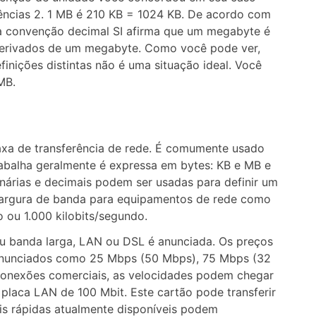
tências 2. 1 MB é 210 KB = 1024 KB. De acordo com
 a convenção decimal SI afirma que um megabyte é
 derivados de um megabyte. Como você pode ver,
ições distintas não é uma situação ideal. Você
MB.
xa de transferência de rede. É comumente usado
abalha geralmente é expressa em bytes: KB e MB e
nárias e decimais podem ser usadas para definir um
argura de banda para equipamentos de rede como
 ou 1.000 kilobits/segundo.
ou banda larga, LAN ou DSL é anunciada. Os preços
 anunciados como 25 Mbps (50 Mbps), 75 Mbps (32
conexões comerciais, as velocidades podem chegar
aca LAN de 100 Mbit. Este cartão pode transferir
s rápidas atualmente disponíveis podem