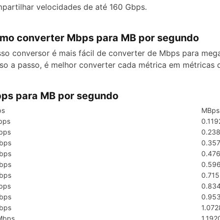
partilhar velocidades de até 160 Gbps.
mo converter Mbps para MB por segundo
so conversor é mais fácil de converter de Mbps para mega
so a passo, é melhor converter cada métrica em métricas de
ps para MB por segundo
ps
MBps 
bps
0.11
bps
0.23
bps
0.35
bps
0.47
bps
0.59
bps
0.71
bps
0.83
bps
0.95
bps
1.07
Mbps
1.19