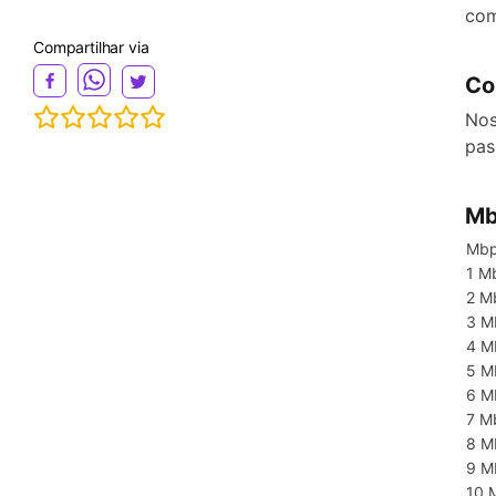
com
Compartilhar via
Co
Nos
pas
Mb
Mb
1 M
2 M
3 M
4 M
5 M
6 M
7 M
8 M
9 M
10 