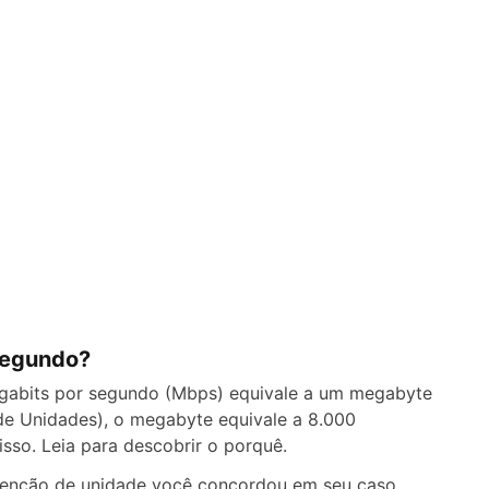
segundo?
Megabits por segundo (Mbps) equivale a um megabyte
 de Unidades), o megabyte equivale a 8.000
sso. Leia para descobrir o porquê.
venção de unidade você concordou em seu caso