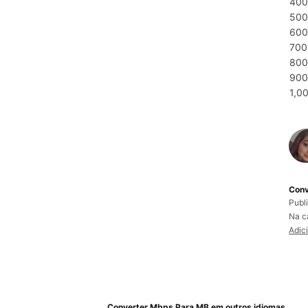
400
500
600
700
800
900
1,0
Conv
Publ
Na c
Adic
Converter Mbps Para MB em outros idiomas