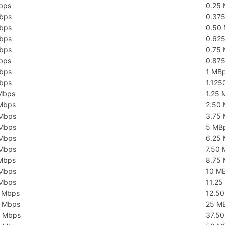
bps
0.25
bps
0.37
bps
0.50
bps
0.62
bps
0.75
bps
0.87
bps
1 MB
bps
1.12
Mbps
1.25 
Mbps
2.50
Mbps
3.75
Mbps
5 MB
Mbps
6.25
Mbps
7.50
Mbps
8.75
Mbps
10 M
Mbps
11.25
 Mbps
12.5
 Mbps
25 M
 Mbps
37.5