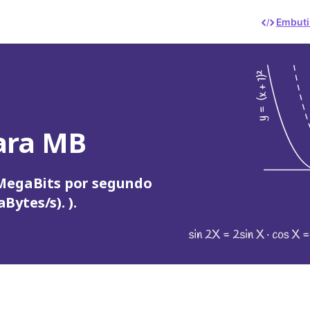
Embuti
ara MB
 MegaBits por segundo
ytes/s). ).