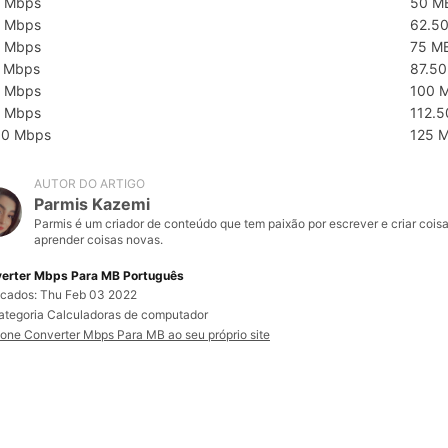
 Mbps
50 M
 Mbps
62.5
 Mbps
75 M
 Mbps
87.5
 Mbps
100 
 Mbps
112.
00 Mbps
125 
AUTOR DO ARTIGO
Parmis Kazemi
Parmis é um criador de conteúdo que tem paixão por escrever e criar cois
aprender coisas novas.
erter Mbps Para MB Português
icados: Thu Feb 03 2022
ategoria Calculadoras de computador
ione Converter Mbps Para MB ao seu próprio site