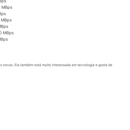
Bps
0 MBps
Bps
0 MBps
MBps
50 MBps
MBps
as novas. Ela também está muito interessada em tecnologia e gosta de