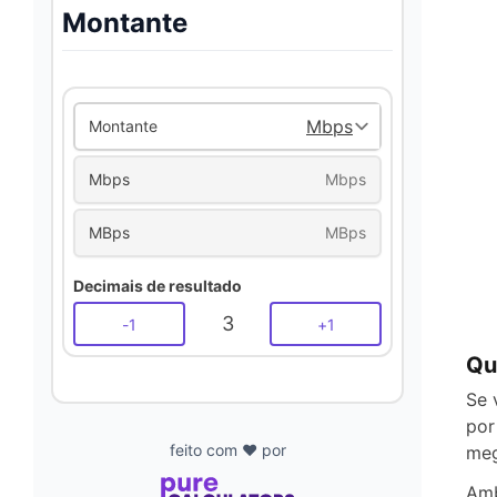
Montante
Montante
Mbps
Mbps
MBps
MBps
Decimais de resultado
3
-
1
+
1
Qu
Se 
por
feito com ❤️ por
meg
Amb