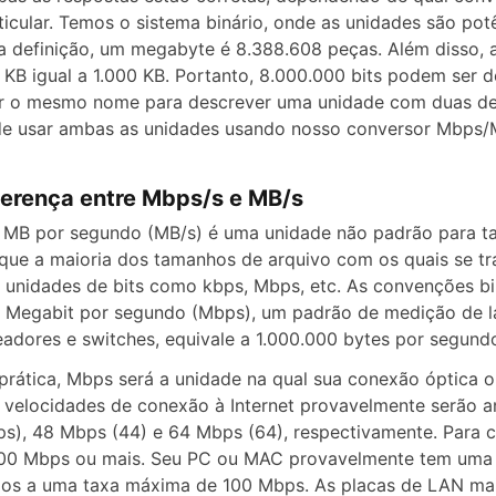
ticular. Temos o sistema binário, onde as unidades são po
a definição, um megabyte é 8.388.608 peças. Além disso,
 KB igual a 1.000 KB. Portanto, 8.000.000 bits podem ser
r o mesmo nome para descrever uma unidade com duas defin
e usar ambas as unidades usando nosso conversor Mbps/
ferença entre Mbps/s e MB/s
MB por segundo (MB/s) é uma unidade não padrão para ta
que a maioria dos tamanhos de arquivo com os quais se tr
 unidades de bits como kbps, Mbps, etc. As convenções bi
 Megabit por segundo (Mbps), um padrão de medição de l
eadores e switches, equivale a 1.000.000 bytes por segundo
prática, Mbps será a unidade na qual sua conexão óptica 
 velocidades de conexão à Internet provavelmente serão
s), 48 Mbps (44) e 64 Mbps (64), respectivamente. Para 
00 Mbps ou mais. Seu PC ou MAC provavelmente tem uma pl
os a uma taxa máxima de 100 Mbps. As placas de LAN mai