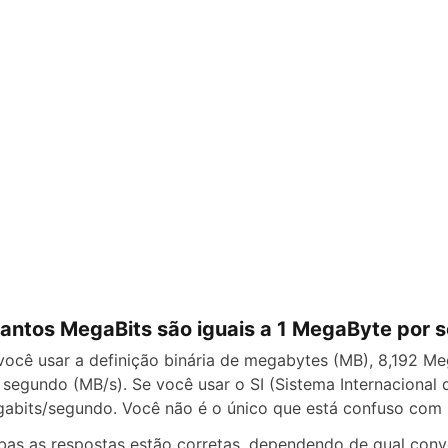
antos MegaBits são iguais a 1 MegaByte por 
você usar a definição binária de megabytes (MB), 8,192 
 segundo (MB/s). Se você usar o SI (Sistema Internacional
abits/segundo. Você não é o único que está confuso com i
as as respostas estão corretas, dependendo de qual con