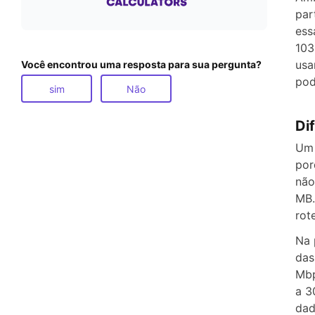
par
ess
103
usa
Você encontrou uma resposta para sua pergunta?
pod
sim
Não
Di
Um 
por
não
MB.
rot
Na 
das
Mbp
a 3
dad