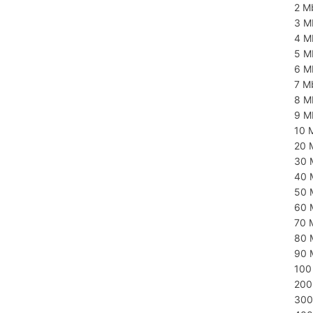
2 M
3 M
4 M
5 M
6 M
7 M
8 M
9 M
10 
20 
30 
40 
50 
60 
70 
80 
90 
100
200
300