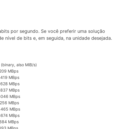
bits por segundo. Se você preferir uma solução
 nível de bits e, em seguida, na unidade desejada.
(binary, also MiB/s)
9209 MBps
8419 MBps
7628 MBps
6837 MBps
6046 MBps
5256 MBps
4465 MBps
3674 MBps
2884 MBps
2093 MBps