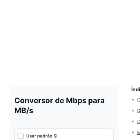
Índ
Conversor de Mbps para
◦
Q
MB/s
◦
D
◦
C
◦
M
Usar padrão SI