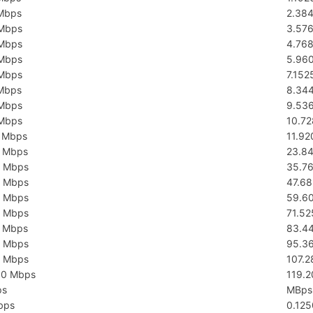
Mbps
2.38
Mbps
3.57
Mbps
4.76
Mbps
5.96
Mbps
7.15
Mbps
8.34
Mbps
9.53
Mbps
10.7
 Mbps
11.9
 Mbps
23.8
 Mbps
35.7
 Mbps
47.6
 Mbps
59.6
 Mbps
71.5
 Mbps
83.4
 Mbps
95.3
 Mbps
107.
00 Mbps
119.
ps
MBps 
bps
0.12