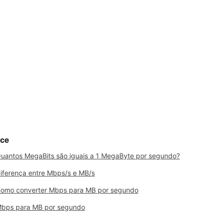
ice
uantos MegaBits são iguais a 1 MegaByte por segundo?
iferença entre Mbps/s e MB/s
omo converter Mbps para MB por segundo
bps para MB por segundo