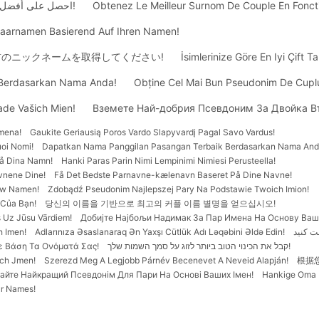
احصل على أفضل اسم مستعار للزوجين بناءً على الأسماء الخاصة بك!
Obtenez Le Meilleur Surnom De Couple En Fonct
Paarnamen Basierend Auf Ihren Namen!
のニックネームを取得してください!
İsimlerinize Göre En Iyi Çift T
Berdasarkan Nama Anda!
Obține Cel Mai Bun Pseudonim De Cupl
ade Vašich Mien!
Вземете Най-добрия Псевдоним За Двойка В
Imena!
Gaukite Geriausią Poros Vardo Slapyvardį Pagal Savo Vardus!
uoi Nomi!
Dapatkan Nama Panggilan Pasangan Terbaik Berdasarkan Nama And
å Dina Namn!
Hanki Paras Parin Nimi Lempinimi Nimiesi Perusteella!
vnene Dine!
Få Det Bedste Parnavne-kælenavn Baseret På Dine Navne!
 Uw Namen!
Zdobądź Pseudonim Najlepszej Pary Na Podstawie Twoich Imion!
 Của Bạn!
당신의 이름을 기반으로 최고의 커플 이름 별명을 얻으십시오!
s Uz Jūsu Vārdiem!
Добијте Најбољи Надимак За Пар Имена На Основу Ваш
h Imen!
Adlarınıza Əsaslanaraq Ən Yaxşı Cütlük Adı Ləqəbini Əldə Edin!
 Βάση Τα Ονόματά Σας!
קבל את הכינוי הטוב ביותר לזוג על סמך השמות שלך!
ich Jmen!
Szerezd Meg A Legjobb Párnév Becenevet A Neveid Alapján!
根据
айте Найкращий Псевдонім Для Пари На Основі Ваших Імен!
Hankige Oma N
r Names!