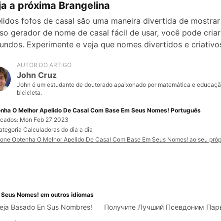
ja a próxima Brangelina
lidos fofos de casal são uma maneira divertida de mostra
so gerador de nome de casal fácil de usar, você pode cria
undos. Experimente e veja que nomes divertidos e criativo
AUTOR DO ARTIGO
John Cruz
John é um estudante de doutorado apaixonado por matemática e educação
bicicleta.
nha O Melhor Apelido De Casal Com Base Em Seus Nomes! Português
icados: Mon Feb 27 2023
ategoria Calculadoras do dia a dia
ione Obtenha O Melhor Apelido De Casal Com Base Em Seus Nomes! ao seu própr
 Seus Nomes! em outros idiomas
eja Basado En Sus Nombres!
Получите Лучший Псевдоним Пар