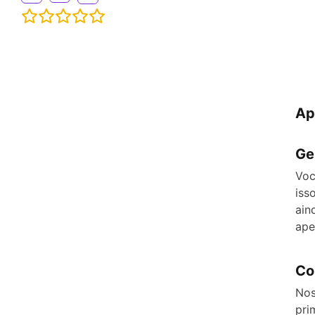
Ap
Ge
Voc
iss
ain
ape
Co
Nos
pri