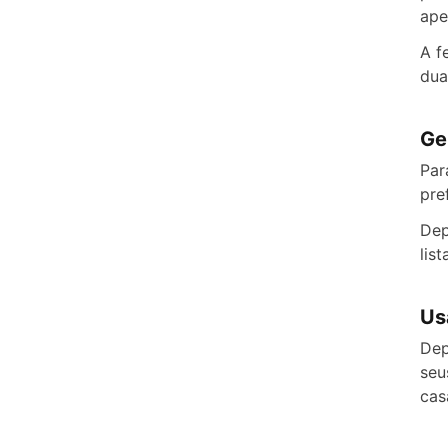
ape
A f
dua
Ge
Par
pre
Dep
lis
Us
Dep
seu
cas