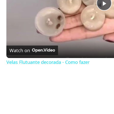
P
l
a
Watch on
y
Velas Flutuante decorada - Como fazer
V
i
d