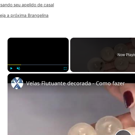
sando seu apelido de casal
eja a próxima Brangelina
×
Now Playi
Play
Unmute
Fullscreen
Velas Flutuante decorada - Como fazer