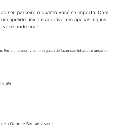
r ao seu parceiro o quanto você se importa. Com
r um apelido único e adorável em apenas alguns
s você pode criar!
. Em seu tempo livre, John gosta de fazer caminhadas e andar de
io site
ы На Основе Ваших Имен!