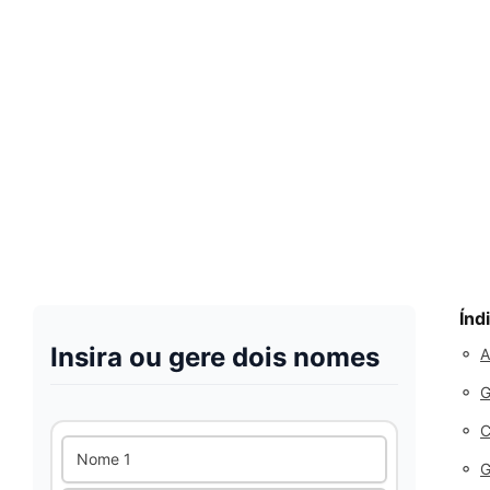
Índ
Insira ou gere dois nomes
◦
A
◦
G
◦
C
Nome 1
◦
G