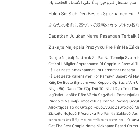
Holen Sie Sich Den Besten Spitznamen Für 
あなたの名前に基づいて最高のカップルの名前
Dapatkan Julukan Nama Pasangan Terbaik 
Získajte Najlepšiu Prezývku Pre Pár Na Zákl
Dobijte Najbolji Nadimak Za Par Na Temelju Svojih 
Ottieni Il Miglior Soprannome Di Coppia In Base Ai T
Få Det Bästa Smeknamnet För Parnamnet Baserat P
Få Det Beste Kallenavnet For Parnavn Basert På Na
Krijg De Beste Bijnaam Voor Koppels Op Basis Van
Nhận Biệt Danh Tên Cặp Đôi Tốt Nhất Dựa Trên Tên
Iegūstiet Labāko Pāra Vārda Segvārdu, Pamatojotie
Pridobite Najboljši Vzdevek Za Par Na Podlagi Svoji
Αποκτήστε Το Καλύτερο Ψευδώνυμο Ζευγαριού Με
Získejte Nejlepší Přezdívku Pro Pár Na Základě Vaš
আপনার নামের উপর ভিত্তি করে সেরা দম্পতি নামের ডাকনাম পান!
Отрим
Get The Best Couple Name Nickname Based On You