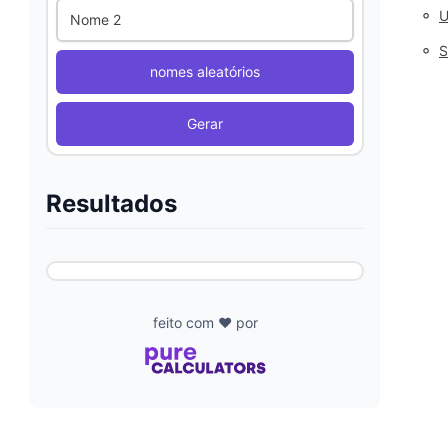
◦
U
Nome 2
◦
S
nomes aleatórios
Gerar
Resultados
feito com ❤️ por