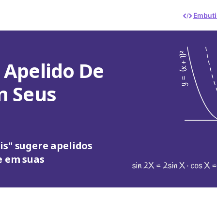
Embuti
 Apelido De
m Seus
is" sugere apelidos
e em suas