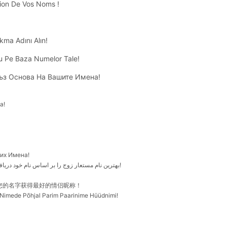
ion De Vos Noms !
akma Adını Alın!
u Pe Baza Numelor Tale!
ъз Основа На Вашите Имена!
a!
их Имена!
بهترین نام مستعار زوج را بر اساس نام خود دریافت کنید!
您的名字获得最好的情侣昵称！
imede Põhjal Parim Paarinime Hüüdnimi!