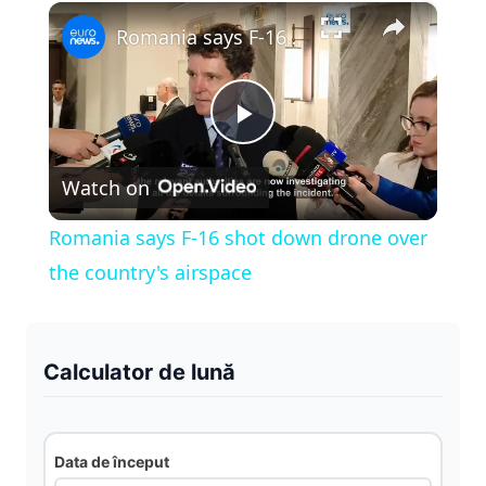
×
Play
Unmute
Fullscreen
Romania says F-16 shot down drone over the country's airspace
P
Watch on
l
Romania says F-16 shot down drone over
a
the country's airspace
y
Calculator de lună
V
i
Data de început