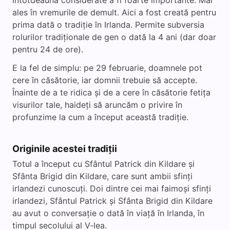
întotdeauna considerate a fi foarte importante. Mai
ales în vremurile de demult. Aici a fost creată pentru
prima dată o tradiție în Irlanda. Permite subversia
rolurilor tradiționale de gen o dată la 4 ani (dar doar
pentru 24 de ore).
E la fel de simplu: pe 29 februarie, doamnele pot
cere în căsătorie, iar domnii trebuie să accepte.
Înainte de a te ridica și de a cere în căsătorie fetița
visurilor tale, haideți să aruncăm o privire în
profunzime la cum a început această tradiție.
Originile acestei tradiții
Totul a început cu Sfântul Patrick din Kildare și
Sfânta Brigid din Kildare, care sunt ambii sfinți
irlandezi cunoscuți. Doi dintre cei mai faimoși sfinți
irlandezi, Sfântul Patrick și Sfânta Brigid din Kildare
au avut o conversație o dată în viață în Irlanda, în
timpul secolului al V-lea.