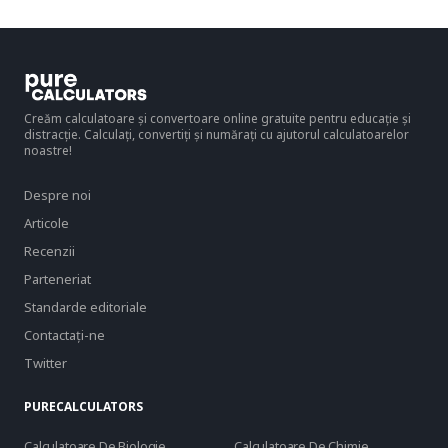
Creăm calculatoare și convertoare online gratuite pentru educație și
distracție. Calculați, convertiți și numărați cu ajutorul calculatoarelor
noastre!
Despre noi
Articole
Recenzii
Parteneriat
Standarde editoriale
Contactaţi-ne
Twitter
PURECALCULATORS
Calculatoare De Biologie
Calculatoare De Chimie