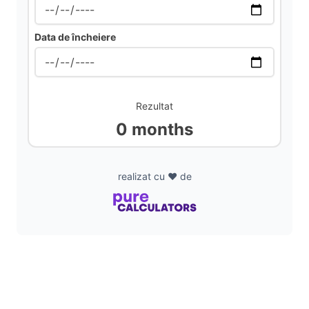
d
Data de încheiere
e
Rezultat
o
0 months
realizat cu ❤️ de