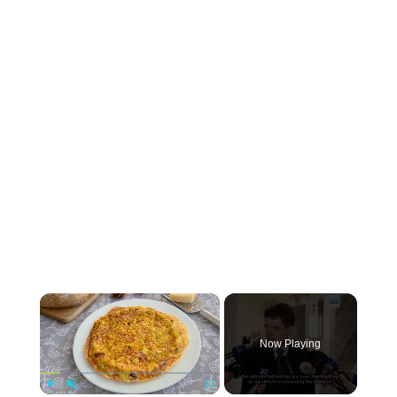
×
Now Playing