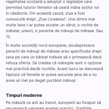
regalitatea scoțiană a adoptat o legislație care
permitea tuturor femeilor să ceară mâna soților lor
în căsătorie. Din această cauză, ziua a fost
cunoscută drept „Ziua Licealului”. Una dintre mai
multe taxe l-ar putea scoate: un sărut; o rochie de
mătase; uneori, o pereche de mănuși de mătase. Sau
12.
În multe societăți nord-europene, douăsprezece
perechi de mănuși de mătase erau specificate drept
taxa pe care un bărbat trebuie să o primească dacă
refuza oferta. Se credea că mănușile sunt o opțiune
mai practică decât rochiile. Acest lucru se datorează
faptului că femeile ar putea ascunde jena de a nu
avea un inel pe deget purtând mănuși.
Timpuri moderne
Pe măsură ce anii au trecut, europenii au început să
recunoască valoarea acestei practici. Tradițiile