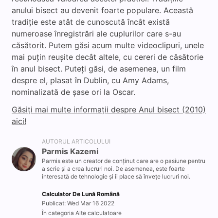
anului bisect au devenit foarte populare. Această
tradiție este atât de cunoscută încât există
numeroase înregistrări ale cuplurilor care s-au
căsătorit. Putem găsi acum multe videoclipuri, unele
mai puțin reușite decât altele, cu cereri de căsătorie
în anul bisect. Puteți găsi, de asemenea, un film
despre el, plasat în Dublin, cu Amy Adams,
nominalizată de șase ori la Oscar.
Găsiți mai multe informații despre Anul bisect (2010)
aici!
AUTORUL ARTICOLULUI
Parmis Kazemi
Parmis este un creator de conținut care are o pasiune pentru
a scrie și a crea lucruri noi. De asemenea, este foarte
interesată de tehnologie și îi place să învețe lucruri noi.
Calculator De Lună Română
Publicat: Wed Mar 16 2022
În categoria Alte calculatoare