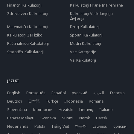
Finančni Kalkulatorji
Kalkulatorji Hrane In Prehrane
Zdravstveni Kalkulatorji
Kalkulatorji Vsakdanjega
Življenja
Matematični Kalkulatorji
Drugi Kalkulatorji
Kalkulatorji Za Fiziko
Športni Kalkulatorji
Računalniški Kalkulatorji
Modni Kalkulatorji
Statistični Kalkulatorji
Vse Kategorije
Vsi Kalkulatorji
JEZIKI
English
Português
Español
русский
العربية
Français
Deutsch
日本語
Türkçe
Indonesia
Română
Slovenčina
български
Hrvatski
Lietuvių
Italiano
Bahasa Melayu
Svenska
Suomi
Norsk
Dansk
Nederlands
Polski
Tiếng Việt
한국어
Latviešu
српски