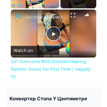
×
Play
Unmute
Fullscreen
Girl Overcome With Emotion Hearing Parents' Voices For First Time | Happily TV
P
Watch on
l
Girl Overcome With Emotion Hearing
a
Parents' Voices For First Time | Happily
TV
y
V
Конвертер Стопа У Центиметре