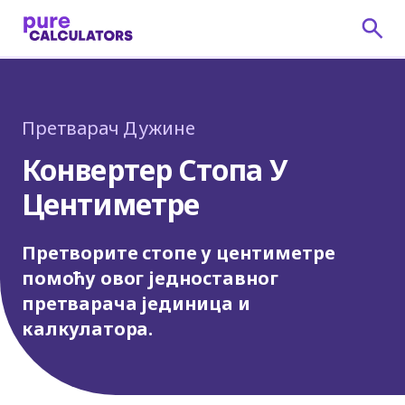
Претварач Дужине
Конвертер Стопа У
Центиметре
Претворите стопе у центиметре
помоћу овог једноставног
претварача јединица и
калкулатора.