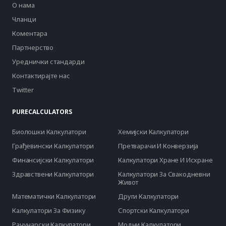
О нама
Чланци
Коментара
Партнерство
Уреднички стандарди
Контактирајте нас
Twitter
PURECALCULATORS
Биолошки Калкулатори
Хемијски Калкулатори
Грађевински Калкулатори
Претварачи И Конверзија
Финансијски Калкулатори
Калкулатори Хране И Исхране
Здравствени Калкулатори
Калкулатори За Свакодневни
Живот
Математички Калкулатори
Други Калкулатори
Калкулатори За Физику
Спортски Калкулатори
Рачунарски Калкулатори
Модни Калкулатори