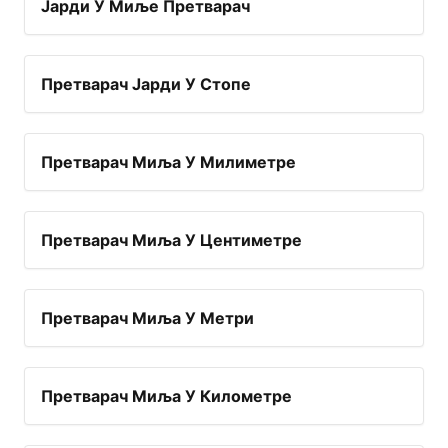
Јарди У Миље Претварач
Претварач Јарди У Стопе
Претварач Миља У Милиметре
Претварач Миља У Центиметре
Претварач Миља У Метри
Претварач Миља У Километре