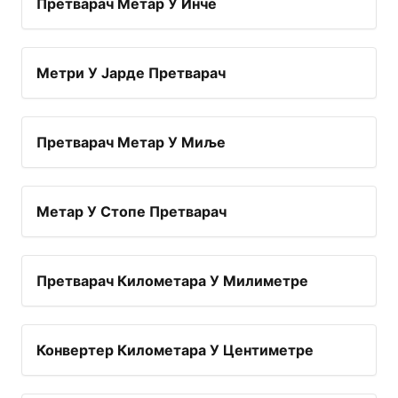
Претварач Метар У Инче
Метри У Јарде Претварач
Претварач Метар У Миље
Метар У Стопе Претварач
Претварач Километара У Милиметре
Конвертер Километара У Центиметре