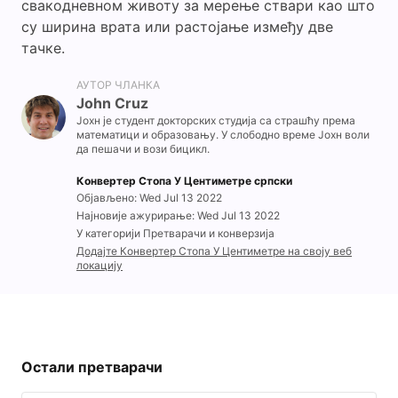
свакодневном животу за мерење ствари као што
су ширина врата или растојање између две
тачке.
АУТОР ЧЛАНКА
John Cruz
Јохн је студент докторских студија са страшћу према
математици и образовању. У слободно време Јохн воли
да пешачи и вози бицикл.
Конвертер Стопа У Центиметре српски
Објављено: Wed Jul 13 2022
Најновије ажурирање: Wed Jul 13 2022
У категорији Претварачи и конверзија
Додајте Конвертер Стопа У Центиметре на своју веб
локацију
Остали претварачи