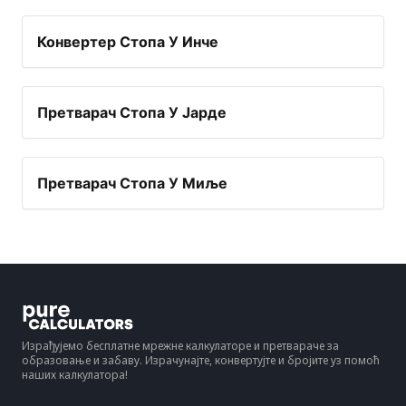
Конвертер Стопа У Инче
Претварач Стопа У Јарде
Претварач Стопа У Миље
Израђујемо бесплатне мрежне калкулаторе и претвараче за
образовање и забаву. Израчунајте, конвертујте и бројите уз помоћ
наших калкулатора!