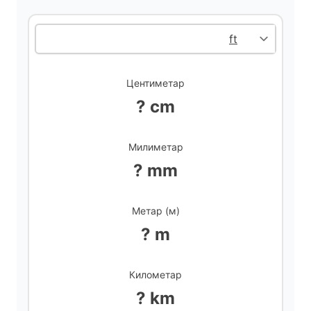
i
d
Центиметар
e
? cm
o
Милиметар
? mm
Метар (м)
? m
Километар
? km