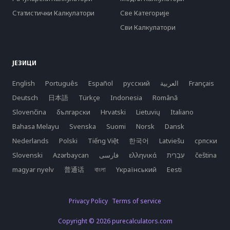
Статистички Калкулатори
Све Категорије
Сви Калкулатори
ЈЕЗИЦИ
English
Português
Español
русский
العربية
Français
Deutsch
日本語
Türkçe
Indonesia
Română
Slovenčina
български
Hrvatski
Lietuvių
Italiano
Bahasa Melayu
Svenska
Suomi
Norsk
Dansk
Nederlands
Polski
Tiếng Việt
한국어
Latviešu
српски
Slovenski
Azərbaycan
فارسی
ελληνικά
čeština
magyar nyelv
普通话
বাংলা
Yкраїнський
Eesti
Privacy Policy
Terms of service
Copyright © 2026 purecalculators.com