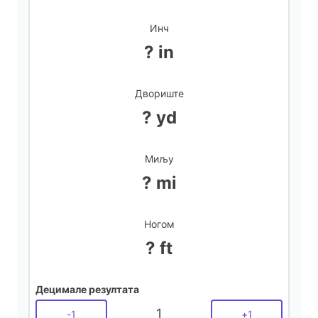
Инч
? in
Двориште
? yd
Миљу
? mi
Ногом
? ft
Децимале резултата
1
-
1
+
1