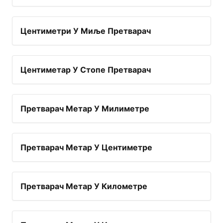
Центиметри У Миље Претварач
Центиметар У Стопе Претварач
Претварач Метар У Милиметре
Претварач Метар У Центиметре
Претварач Метар У Километре