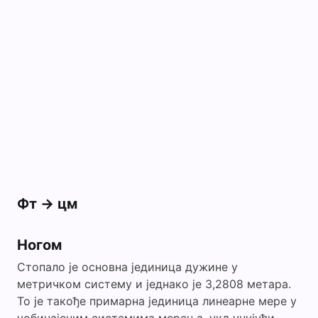
Фт -> цм
Ногом
Стопало је основна јединица дужине у
метричком систему и једнако је 3,2808 метара.
То је такође примарна јединица линеарне мере у