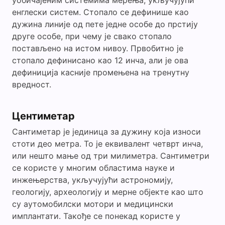
уобичајеним системима мерења, укључујући
енглески систем. Стопало се дефинише као
дужина линије од пете једне особе до прстију
друге особе, при чему је свако стопало
постављено на истом нивоу. Првобитно је
стопало дефинисано као 12 инча, али је ова
дефиниција касније промењена на тренутну
вредност.
Центиметар
Сантиметар је јединица за дужину која износи
стоти део метра. То је еквивалент четврт инча,
или нешто мање од три милиметра. Сантиметри
се користе у многим областима науке и
инжењерства, укључујући астрономију,
геологију, археологију и мерне објекте као што
су аутомобилски мотори и медицински
имплантати. Такође се понекад користе у