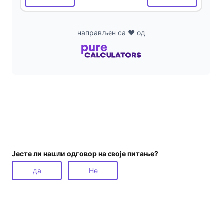
направљен са ❤ од
Јесте ли нашли одговор на своје питање?
да
Не