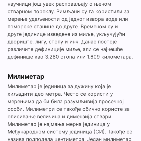
научници још увек расправљају о њеном
стварном пореклу. Римљани су га користили за
мерење удаљености од једног извора воде или
поморске станице до друге. Временом су и
друге јединице изведене из миље, укључујући
двориште, лигу, стопу и инч. Данас постоје
различите дефиниције миље, али се најчешће
дефинише као 3.280 стопа или 1.609 километара.
Милиметар
Милиметар је јединица за дужину која је
хиљадити део метра. Често се користи у
мерењима да би била разумљивија просечној
особи. Милиметри се такође обично користе за
описивање величина и димензија ствари.
Милиметар је најмања мерна јединица у
Међународном систему јединица (СИ). Такође се
назива подподела центиметра. Један милиметар