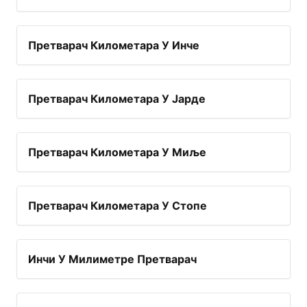
Претварач Километара У Инче
Претварач Километара У Јарде
Претварач Километара У Миље
Претварач Километара У Стопе
Инчи У Милиметре Претварач