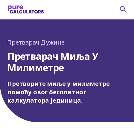
Претварач Дужине
Претварач Миља У
Милиметре
Претворите миље у милиметре
помоћу овог бесплатног
калкулатора јединица.