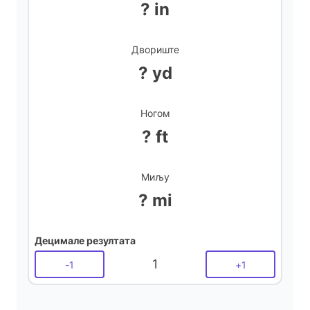
? in
Двориште
? yd
Ногом
? ft
Миљу
? mi
Децимале резултата
1
-
1
+
1