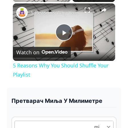
×
Play
Unmute
Fullscreen
5 Reasons Why You Should Shuffle Your Playlist
P
Watch on
l
5 Reasons Why You Should Shuffle Your
a
Playlist
y
Претварач Миља У Милиметре
V
i