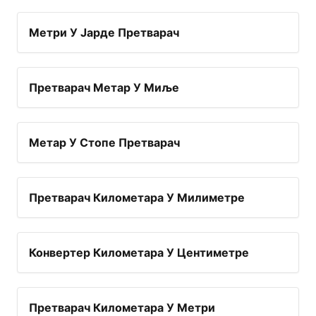
Метри У Јарде Претварач
Претварач Метар У Миље
Метар У Стопе Претварач
Претварач Километара У Милиметре
Конвертер Километара У Центиметре
Претварач Километара У Метри