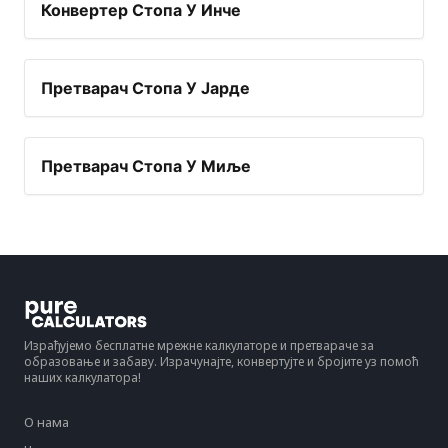
Конвертер Стопа У Инче
Претварач Стопа У Јарде
Претварач Стопа У Миље
Израђујемо бесплатне мрежне калкулаторе и претвараче за
образовање и забаву. Израчунајте, конвертујте и бројите уз помоћ
наших калкулатора!
О нама