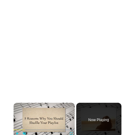
×
Now Playing