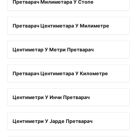
Претварач Милиметара У Стопе
Претварач Центиметара У Милиметре
Центиметар У Метри Претварач
Претварач Центиметара У Километре
Центиметри У Инчи Претварач
Центиметри У Јарде Претварач