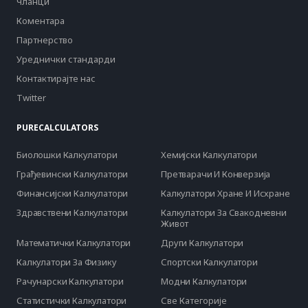
Чланци
Коментара
Партнерство
Уреднички стандарди
Контактирајте нас
Twitter
PURECALCULATORS
Биолошки Калкулатори
Хемијски Калкулатори
Грађевински Калкулатори
Претварачи И Конверзија
Финансијски Калкулатори
Калкулатори Хране И Исхране
Здравствени Калкулатори
Калкулатори За Свакодневни
Живот
Математички Калкулатори
Други Калкулатори
Калкулатори За Физику
Спортски Калкулатори
Рачунарски Калкулатори
Модни Калкулатори
Статистички Калкулатори
Све Категорије