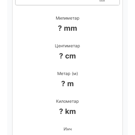
d
Милиметар
? mm
e
Центиметар
o
? cm
Метар (м)
? m
Километар
? km
Инч