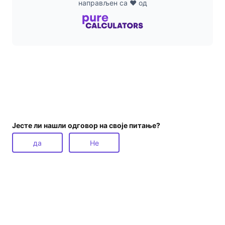
направљен са ❤ од
Јесте ли нашли одговор на своје питање?
да
Не