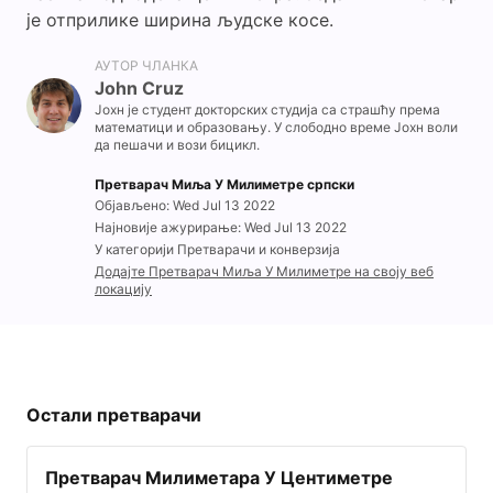
је отприлике ширина људске косе.
АУТОР ЧЛАНКА
John Cruz
Јохн је студент докторских студија са страшћу према
математици и образовању. У слободно време Јохн воли
да пешачи и вози бицикл.
Претварач Миља У Милиметре српски
Објављено: Wed Jul 13 2022
Најновије ажурирање: Wed Jul 13 2022
У категорији Претварачи и конверзија
Додајте Претварач Миља У Милиметре на своју веб
локацију
Остали претварачи
Претварач Милиметара У Центиметре