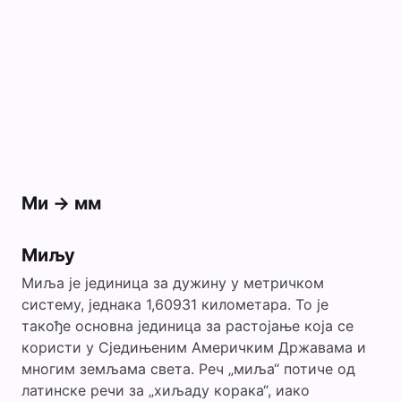
Ми -> мм
Миљу
Миља је јединица за дужину у метричком
систему, једнака 1,60931 километара. То је
такође основна јединица за растојање која се
користи у Сједињеним Америчким Државама и
многим земљама света. Реч „миља“ потиче од
латинске речи за „хиљаду корака“, иако