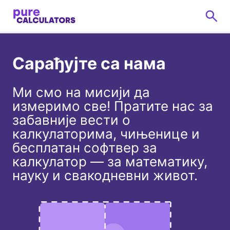
Сарађујте са нама
Ми смо на мисији да
измеримо све! Пратите нас за
забавније вести о
калкулаторима, чињенице и
бесплатан софтвер за
калкулатор — за математику,
науку и свакодневни живот.