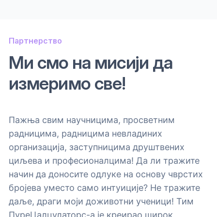
Партнерство
Ми смо на мисији да
измеримо све!
Пажња свим научницима, просветним
радницима, радницима невладиних
организација, заступницима друштвених
циљева и професионалцима! Да ли тражите
начин да доносите одлуке на основу чврстих
бројева уместо само интуиције? Не тражите
даље, драги моји доживотни ученици! Тим
ПуреЦалцулаторс-а је креирао широк