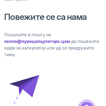
Повежите се са нама
Пошаљите е-пошту на
хелло@пурецалцулаторс.цом
да пошаљете
идеје за калкулатор или да се придружите
тиму.