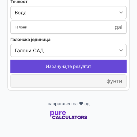
Течност
gal
Галони
Галонска јединица
Израчунајте резултат
фунти
направљен са ❤ од