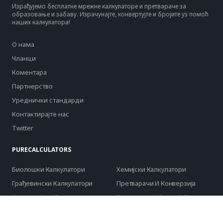
Израђујемо бесплатне мрежне калкулаторе и претвараче за
образовање и забаву. Израчунајте, конвертујте и бројите уз помоћ
наших калкулатора!
О нама
Чланци
Коментара
Партнерство
Уреднички стандарди
Контактирајте нас
Twitter
PURECALCULATORS
Биолошки Калкулатори
Хемијски Калкулатори
Грађевински Калкулатори
Претварачи И Конверзија
Финансијски Калкулатори
Калкулатори Хране И Исхране
Здравствени Калкулатори
Калкулатори За Свакодневни
Живот