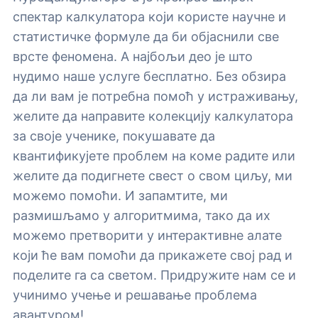
спектар калкулатора који користе научне и
статистичке формуле да би објаснили све
врсте феномена. А најбољи део је што
нудимо наше услуге бесплатно. Без обзира
да ли вам је потребна помоћ у истраживању,
желите да направите колекцију калкулатора
за своје ученике, покушавате да
квантификујете проблем на коме радите или
желите да подигнете свест о свом циљу, ми
можемо помоћи. И запамтите, ми
размишљамо у алгоритмима, тако да их
можемо претворити у интерактивне алате
који ће вам помоћи да прикажете свој рад и
поделите га са светом. Придружите нам се и
учинимо учење и решавање проблема
авантуром!