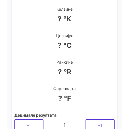
d
Келвине
? °K
e
Целзијус
o
? °C
Ранкине
? °R
Фаренхајта
? °F
Децимале резултата
1
-
1
+
1