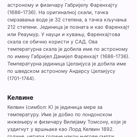
астроному и физичару Габријелу Фаренхајту
(1686–1736). На оригиналној скали, тачка
смрзавања воде је 32 степена, а тачка кључања
212 степени. Јединица је позната и као Фаренхајт
или Реаумур. У науци и кувању, Фаренхајтова
скала се обично користи у САД. Ова
температурна скала је добила име по астроному
по имену Габријел Данијел Фаренхајт (1686-1736).
Температурна јединица Целзијуса је добила име
по шведском астроному Андерсу Целзијусу
(1701-1744).
Келвине
Келвин (симбол: К) је јединица мере за
температуру. Име је добио по лондонском
инжењеру и физичару Вилијаму Томсону, који је
уздигнут у вршњаке као Лорд Келвин 1892.
године, четири године након његове смрти.