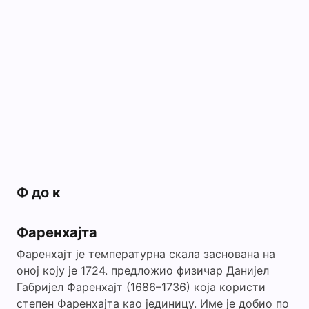
Ф до к
Фаренхајта
Фаренхајт је температурна скала заснована на
оној коју је 1724. предложио физичар Данијел
Габријел Фаренхајт (1686–1736) која користи
степен Фаренхајта као јединицу. Име је добио по