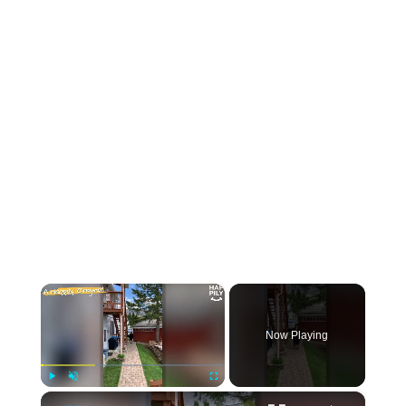
×
Now Playing
×
Play
Unmute
Fullscreen