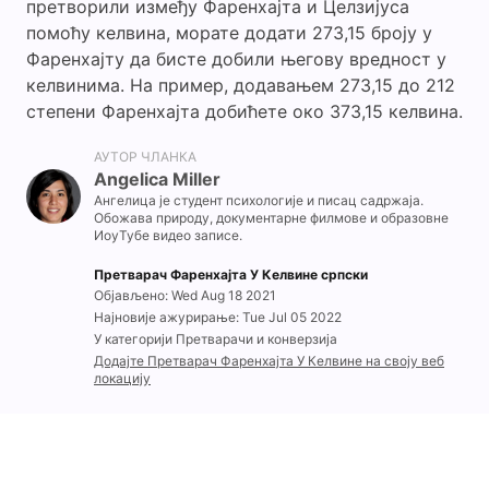
претворили између Фаренхајта и Целзијуса
помоћу келвина, морате додати 273,15 броју у
Фаренхајту да бисте добили његову вредност у
келвинима. На пример, додавањем 273,15 до 212
степени Фаренхајта добићете око 373,15 келвина.
АУТОР ЧЛАНКА
Angelica Miller
Ангелица је студент психологије и писац садржаја.
Обожава природу, документарне филмове и образовне
ИоуТубе видео записе.
Претварач Фаренхајта У Келвине српски
Објављено: Wed Aug 18 2021
Најновије ажурирање: Tue Jul 05 2022
У категорији Претварачи и конверзија
Додајте Претварач Фаренхајта У Келвине на своју веб
локацију