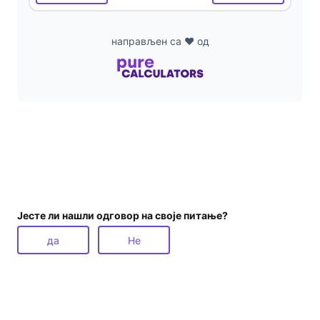
направљен са ❤ од
Јесте ли нашли одговор на своје питање?
да
Не