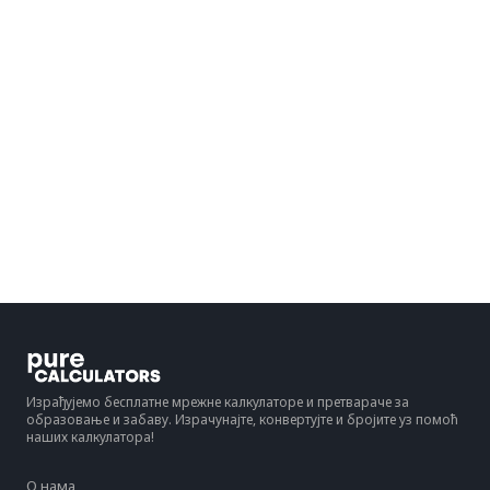
Израђујемо бесплатне мрежне калкулаторе и претвараче за
образовање и забаву. Израчунајте, конвертујте и бројите уз помоћ
наших калкулатора!
О нама