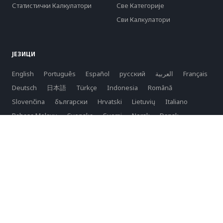
Статистички Калкулатори
Све Категорије
Сви Калкулатори
ЈЕЗИЦИ
English
Português
Español
русский
العربية
Français
Deutsch
日本語
Türkçe
Indonesia
Română
Slovenčina
български
Hrvatski
Lietuvių
Italiano
Bahasa Melayu
Svenska
Suomi
Norsk
Dansk
Nederlands
Polski
Tiếng Việt
한국어
Latviešu
српски
Slovenski
Azərbaycan
فارسی
ελληνικά
čeština
magyar nyelv
普通话
বাংলা
Yкраїнський
Eesti
Privacy Policy
Terms of service
Copyright © 2026 purecalculators.com