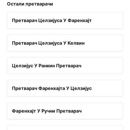
Остали претварачи
Претварач Целзијуса У Фаренхајт
Претварач Целзијуса У Келвин
Целзијус У Ранкин Претварач
Претварач Фаренхајта У Целзијус
Фаренхајт У Ручни Претварач