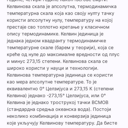
Келвинова скала је апсолутна, термодинамичка
температурна скала која као своју нулту тачку
користи апсолутну нулу, температуру на којој
престаје сво топлотно кретање у класичном
опису термодинамике. Келвин јединица је
једнака једном квадранту термодинамичке
температурне скале (барем у теорији), која се
креће од нуле до максималне вредности од плус
и минус 273,15 степени. Келвинова скала се
широко користи у науци и технологији.
Келвинова температурна јединица се користи
као мера апсолутне температуре. То је
еквивалентно 0° Целзијуса и 273,15 К (степени
Келвина) једнако -273,15° Целзијуса, или 0°
Келвина је једнако трострукој тачки ВСМОВ
(стандардна средња океанска вода). Постоји
неколико комбинација и конверзија јединица
које укључују Келвинову температуру. Да бисте