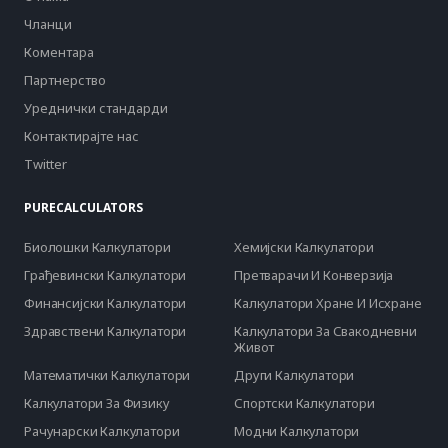
Чланци
Коментара
Партнерство
Уреднички стандарди
Контактирајте нас
Twitter
PURECALCULATORS
Биолошки Калкулатори
Хемијски Калкулатори
Грађевински Калкулатори
Претварачи И Конверзија
Финансијски Калкулатори
Калкулатори Хране И Исхране
Здравствени Калкулатори
Калкулатори За Свакодневни
Живот
Математички Калкулатори
Други Калкулатори
Калкулатори За Физику
Спортски Калкулатори
Рачунарски Калкулатори
Модни Калкулатори