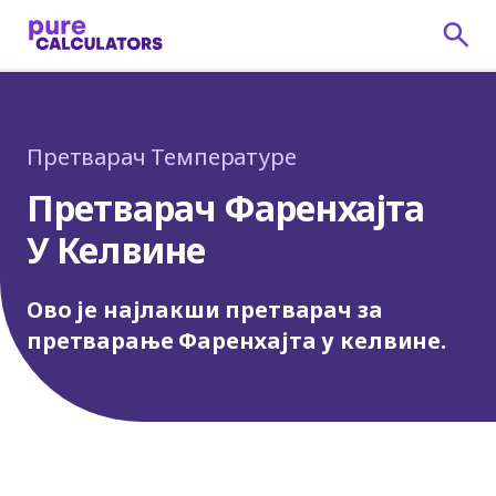
Претварач Температуре
Претварач Фаренхајта
У Келвине
Ово је најлакши претварач за
претварање Фаренхајта у келвине.