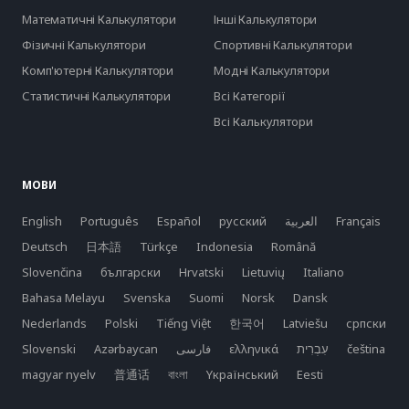
Математичні Калькулятори
Інші Калькулятори
Фізичні Калькулятори
Спортивні Калькулятори
Комп'ютерні Калькулятори
Модні Калькулятори
Статистичні Калькулятори
Всі Категорії
Всі Калькулятори
МОВИ
English
Português
Español
русский
العربية
Français
Deutsch
日本語
Türkçe
Indonesia
Română
Slovenčina
български
Hrvatski
Lietuvių
Italiano
Bahasa Melayu
Svenska
Suomi
Norsk
Dansk
Nederlands
Polski
Tiếng Việt
한국어
Latviešu
српски
Slovenski
Azərbaycan
فارسی
ελληνικά
čeština
magyar nyelv
普通话
বাংলা
Yкраїнський
Eesti