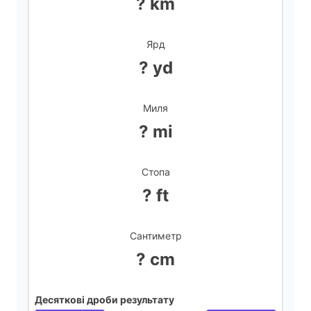
? km
Ярд
? yd
Миля
? mi
Стопа
? ft
Сантиметр
? cm
Десяткові дроби результату