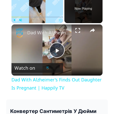
Now Playing
×
Play
Unmute
Fullscreen
Dad With Alzheimer's Finds Out Daughter Is Pregnant | Happily TV
P
Watch on
l
Dad With Alzheimer's Finds Out Daughter
a
Is Pregnant | Happily TV
y
Конвертер Сантиметрів У Дюйми