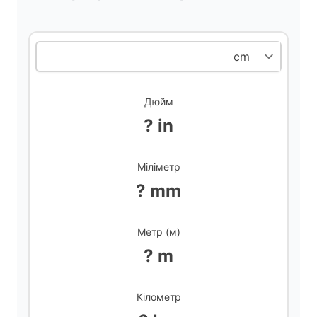
V
i
d
Дюйм
? in
e
Міліметр
o
? mm
Метр (м)
? m
Кілометр