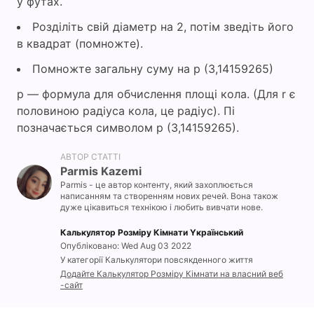
у футах.
Розділіть свій діаметр на 2, потім зведіть його
в квадрат (помножте).
Помножте загальну суму на p (3,14159265)
p — формула для обчислення площі кола. (Для r є
половиною радіуса кола, це радіус). Пі
позначається символом p (3,14159265).
АВТОР СТАТТІ
Parmis Kazemi
Parmis - це автор контенту, який захоплюється
написанням та створенням нових речей. Вона також
дуже цікавиться технікою і любить вивчати нове.
Калькулятор Розміру Кімнати Yкраїнський
Опубліковано: Wed Aug 03 2022
У категорії Калькулятори повсякденного життя
Додайте Калькулятор Розміру Кімнати на власний веб
-сайт