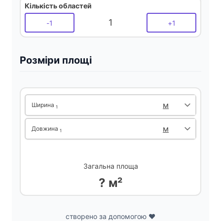
Кількість областей
1
d
-
1
+
1
e
Розміри площі
o
Ширина
1
Довжина
1
Загальна площа
? м²
створено за допомогою ❤️