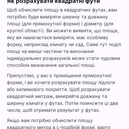
Як розрахувати квадратні фути
Щоб обчислити площу в квадратних футах, вам
потрібно буде виміряти ширину та довжину
площі (для прямокутної форми) і діаметр (для
круглої області). Ви можете виявити, що площа,
яку ви намагаєтеся виміряти, має особливу
форму, наприклад кімнату чи сад. Саме тут поділ
площі на менші частини та виконання
індивідуальних розрахунків може стати чудовим
способом визначення загальної площі.
Припустімо, у вас є приміщення прямокутної
форми, і ви хочете розрахувати площу підлоги
або килимового покриття. Щоб розрахувати
квадратний метраж, виміряйте довжину та
ширину кімнати у футах. Потім помножте ці два
числа, щоб отримати результат у футах.
Якщо вам потрібно обчислити площу
квадратного метра в L-подібній формі, варто