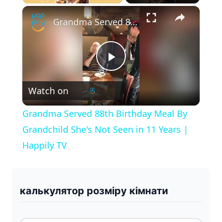
×
Play
Unmute
Fullscreen
Grandma Served 88th Birthday Meal By Grandchild She's Not Seen in 11 Years | Happily TV
P
Watch on
l
Grandma Served 88th Birthday Meal By
a
Grandchild She's Not Seen in 11 Years |
Happily TV
y
V
калькулятор розміру кімнати
i