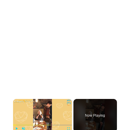
×
Now Playing