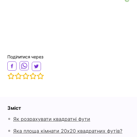
Поділитися через
Зміст
◦
Як розрахувати квадратні фути
◦
Яка площа кімнати 20х20 квадратних футів?