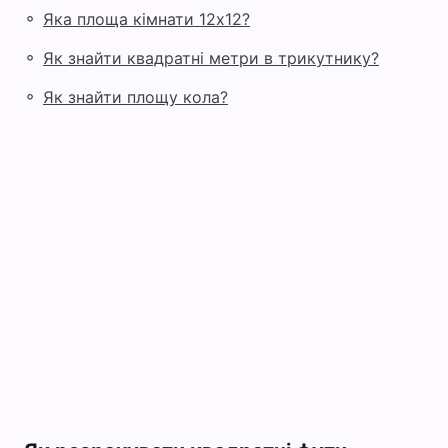
◦
Яка площа кімнати 12х12?
◦
Як знайти квадратні метри в трикутнику?
◦
Як знайти площу кола?