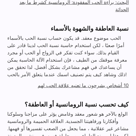
البحث: براءة الحب المفقودة: الرومانسية كشرط ما بعد
الحداثة
نسبة العاطفة والشهوة بالأسماء
الحب موضوع معقد. قد يكون حساب نسبة الحب بالأسماء
أمرًا صعبًا ، لكن استخدام حاسبة نسبة الحب لدينا قادر على
القيام بذلك. سواء كنت تفكر في الزواج أو الحب أو مجرد
معرفة موقفك من الطيف ، فإن استخدام الآلة الحاسبة يمكن
أن يساعدك في فهم مشاعرك بشكل أفضل. لذا تحقق من
ذلك وشاهد كيف يتم تصنيف اسمك عندما يتعلق الأمر بالحب!
10 أشخاص يشرحون ما تعنيه علاقة الحب لهم
كيف تحسب نسبة الرومانسية أو العاطفة؟
الولع بالآخر هو شعور معقد وغامض يؤثر على مزاجنا وسلوكنا
وأفكارنا ورفاهيتنا الجسدية. العلاقة الحميمة والرومانسية
مشاعر غير عقلانية ، مما يجعل من الصعب تفسيرها أو فهمها.
لكن هذا لم يمنع العلماء من محاولة فهمه. في منشور المدونة