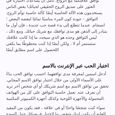
توافق علاقتكما مع الزواج. نأمل أن يساعدك اختبارنا في
العثور على صديق الروح الحقيقي لحياتك! بعض الناس
يستخدمون هذه الآلة الحاسبة أيضًا كآلة حاسبة توأم الروح.
التوافق - جودة كون المرء مناسبًا تمامًا لبعضه البعض ؛
انسجام. عندما تتطلع إلى بدء قصة حب جديدة ، فإن أول ما
يتبادر إلى الذهن هو مدى توافقك مع شريك حياتك. ومع ذلك ،
ليس التوافق وحده هو الذي سيحدد ما إذا كانت علاقتك
ستستمر أم لا ، ولكن أيضًا إذا كنت محظوظًا بما يكفي
للحصول على اسم مطابق أيضًا!
اختبار الحب عبر الإنترنت بالاسم
أدخل اسمين لمعرفة مدى توافقهما. احسب توافق الحب بناءً
على الأسماء الأولى من خلال اختبار توافق الاسم المجاني.
تحقق من توافق الاسم مع اسم شريكك أو أي شخص آخر تريد
أن تعرف عنه. تعمل حاسبة التوافق على كل من الهواتف
المحمولة والأجهزة اللوحية وكذلك أجهزة الكمبيوتر المكتبية.
سواء كنت شخصًا واحدًا أو في علاقة ، فقد يكون من المفيد
للغاية أن يكون لديك شخص ما لاختبار فرضياتك حول المودة