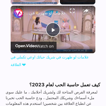
×
علامات لو ظهرت في شريك حياتك اوعي تكملي في العلاقة 💔
P
Watch on
l
علامات لو ظهرت في شريك حياتك اوعي تكملي في
a
العلاقة 💔
y
كيف تعمل حاسبة الحب لعام 2023؟
V
لمعرفة الفرص المتاحة لك ولشريك أحلامك ، ما عليك سوى
ملء أسماءك وشريكك المحتمل ، ودع حاسبة الحب تخبرنا
عن انطباع العلاقة بين شخصين! استخدم هذه المعلومات