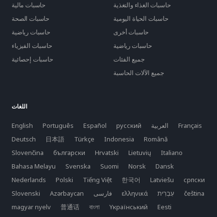
حاسبات الغذاء والتغذية
حاسبات مالية
حاسبات الحياة اليومية
حاسبات الصحة
حاسبات أخرى
حاسبات رياضية
حاسبات رياضية
حاسبات الفيزياء
جميع الفئات
حاسبات إحصائية
جميع الآلات الحاسبة
اللغات
Français
العربية
русский
Español
Português
English
Deutsch
日本語
Türkçe
Indonesia
Română
Slovenčina
български
Hrvatski
Lietuvių
Italiano
Bahasa Melayu
Svenska
Suomi
Norsk
Dansk
Nederlands
Polski
Tiếng Việt
한국어
Latviešu
српски
čeština
ελληνικά
فارسی
Azərbaycan
Slovenski
magyar nyelv
普通话
বাংলা
Yкраїнський
Eesti