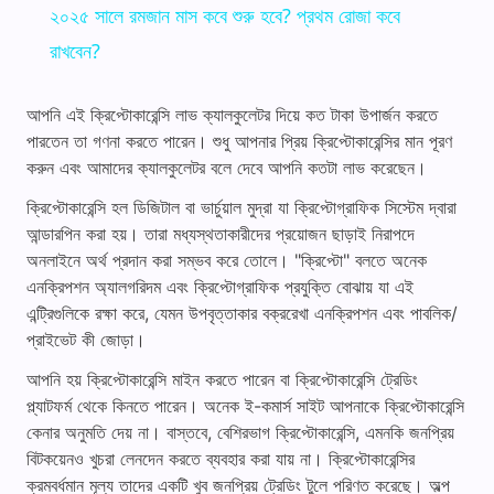
২০২৫ সালে রমজান মাস কবে শুরু হবে? প্রথম রোজা কবে
a
রাখবেন?
y
আপনি এই ক্রিপ্টোকারেন্সি লাভ ক্যালকুলেটর দিয়ে কত টাকা উপার্জন করতে
পারতেন তা গণনা করতে পারেন। শুধু আপনার প্রিয় ক্রিপ্টোকারেন্সির মান পূরণ
করুন এবং আমাদের ক্যালকুলেটর বলে দেবে আপনি কতটা লাভ করেছেন।
V
ক্রিপ্টোকারেন্সি হল ডিজিটাল বা ভার্চুয়াল মুদ্রা যা ক্রিপ্টোগ্রাফিক সিস্টেম দ্বারা
আন্ডারপিন করা হয়। তারা মধ্যস্থতাকারীদের প্রয়োজন ছাড়াই নিরাপদে
i
অনলাইনে অর্থ প্রদান করা সম্ভব করে তোলে। "ক্রিপ্টো" বলতে অনেক
এনক্রিপশন অ্যালগরিদম এবং ক্রিপ্টোগ্রাফিক প্রযুক্তি বোঝায় যা এই
d
এন্ট্রিগুলিকে রক্ষা করে, যেমন উপবৃত্তাকার বক্ররেখা এনক্রিপশন এবং পাবলিক/
প্রাইভেট কী জোড়া।
e
আপনি হয় ক্রিপ্টোকারেন্সি মাইন করতে পারেন বা ক্রিপ্টোকারেন্সি ট্রেডিং
প্ল্যাটফর্ম থেকে কিনতে পারেন। অনেক ই-কমার্স সাইট আপনাকে ক্রিপ্টোকারেন্সি
কেনার অনুমতি দেয় না। বাস্তবে, বেশিরভাগ ক্রিপ্টোকারেন্সি, এমনকি জনপ্রিয়
o
বিটকয়েনও খুচরা লেনদেন করতে ব্যবহার করা যায় না। ক্রিপ্টোকারেন্সির
ক্রমবর্ধমান মূল্য তাদের একটি খুব জনপ্রিয় ট্রেডিং টুলে পরিণত করেছে। অল্প