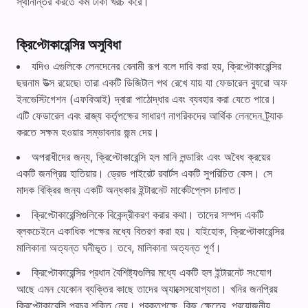
স্থানান্তর করতে কম টাকা খরচ করে।
ক্রিপ্টোকারেন্সির অসুবিধা
যদিও এগুলিকে লেনদেনের বেনামী রূপ বলে দাবি করা হয়, ক্রিপ্টোকারেন্সির
ছদ্মনাম উত্স রয়েছে৷ তারা একটি ডিজিটাল পথ রেখে যায় যা ফেডারেল ব্যুরো অফ
ইনভেস্টিগেশন (এফবিআই) দ্বারা পাঠোদ্ধার এবং ব্যবহার করা যেতে পারে।
এটি ফেডারেল এবং রাজ্য কর্তৃপক্ষের সাধারণ নাগরিকদের আর্থিক লেনদেন ট্র্যাক
করতে সক্ষম হওয়ার সম্ভাবনার জন্ম দেয়।
অপরাধীদের জন্য, ক্রিপ্টোকারেন্সি হল মানি লন্ডারিং এবং অবৈধ ক্রয়ের
একটি জনপ্রিয় হাতিয়ার। ড্রেড পাইরেট রবার্টস একটি সুপরিচিত কেস। সে
মাদক বিক্রির জন্য একটি অন্ধকার ইন্টারনেট মার্কেটপ্লেস চালাত।
ক্রিপ্টোকারেন্সিগুলিকে বিকেন্দ্রীকরণ করার কথা। তাদের সম্পদ একটি
ব্লকচেইনে একাধিক পক্ষের মধ্যে বিতরণ করা হয়। যাইহোক, ক্রিপ্টোকারেন্সির
মালিকানা অত্যন্ত ঘনীভূত। তবে, মালিকানা অত্যন্ত পূর্ণ।
ক্রিপ্টোকারেন্সির প্রধান বৈশিষ্ট্যগুলির মধ্যে একটি হল ইন্টারনেট সংযোগ
আছে এমন যেকোন ব্যক্তির কাছে তাদের অ্যাক্সেসযোগ্যতা। খনির জনপ্রিয়
ক্রিপ্টোকারেন্সি প্রচুর শক্তি নেয়। প্রকৃতপক্ষে, কিছু ক্ষেত্রে, প্রয়োজনীয়