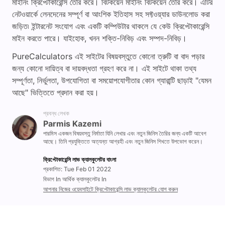
মাইনিং ক্রিপ্টোকারেন্সি তৈরি করে। বিটকয়েন মাইনিং বিটকয়েন তৈরি করে। এটির
নেটওয়ার্কে লেনদেনের সম্পূর্ণ বা আংশিক ইতিহাস সহ সফ্টওয়্যার ডাউনলোড করা
জড়িত৷ ইন্টারনেট সংযোগ এবং একটি কম্পিউটার থাকলে যে কেউ ক্রিপ্টোকারেন্সি
মাইন করতে পারে। যাইহোক, খনন শক্তি-নিবিড় এবং সম্পদ-নিবিড়।
PureCalculators এই সাইটের বিষয়বস্তুতে কোনো ত্রুটি বা বাদ পড়ার
জন্য কোনো দায়িত্ব বা দায়বদ্ধতা গ্রহণ করে না। এই সাইটে থাকা তথ্য
সম্পূর্ণতা, নির্ভুলতা, উপযোগিতা বা সময়োপযোগীতার কোন গ্যারান্টি ছাড়াই "যেমন
আছে" ভিত্তিতে প্রদান করা হয়।
প্রবন্ধ লেখক
Parmis Kazemi
পারমিস একজন বিষয়বস্তু নির্মাতা যিনি লেখার এবং নতুন জিনিস তৈরির জন্য একটি আবেগ
আছে। তিনি প্রযুক্তিতে অত্যন্ত আগ্রহী এবং নতুন জিনিস শিখতে উপভোগ করেন।
ক্রিপ্টোকারেন্সি লাভ ক্যালকুলেটর বাংলা
প্রকাশিত: Tue Feb 01 2022
বিভাগ In আর্থিক ক্যালকুলেটর In
আপনার নিজের ওয়েবসাইটে ক্রিপ্টোকারেন্সি লাভ ক্যালকুলেটর যোগ করুন