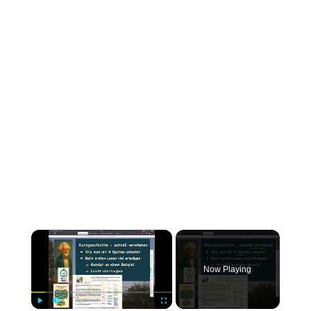
×
Now Playing