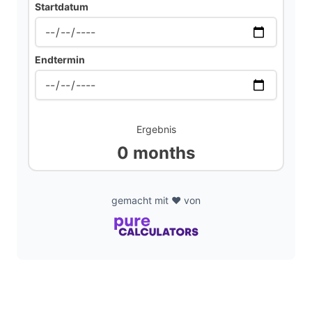
Startdatum
d
Endtermin
e
o
Ergebnis
0 months
gemacht mit ❤️ von