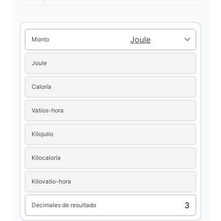
i
Monto
d
Joule
e
Caloría
o
Vatios-hora
Kilojulio
Kilocaloría
Kilovatio-hora
Decimales de resultado