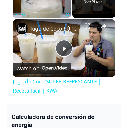
Now Playing
×
Play
Unmute
Fullscreen
Jugo de Coco SÚPER REFRESCANTE | Receta fácil | KWA
P
Watch on
l
Jugo de Coco SÚPER REFRESCANTE |
a
Receta fácil | KWA
y
Calculadora de conversión de
V
energía