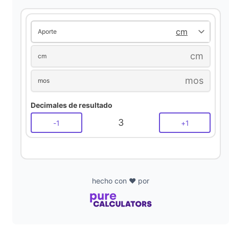
i
Aporte
d
cm
cm
mos
mos
e
Decimales de resultado
o
3
-
1
+
1
hecho con ❤️ por