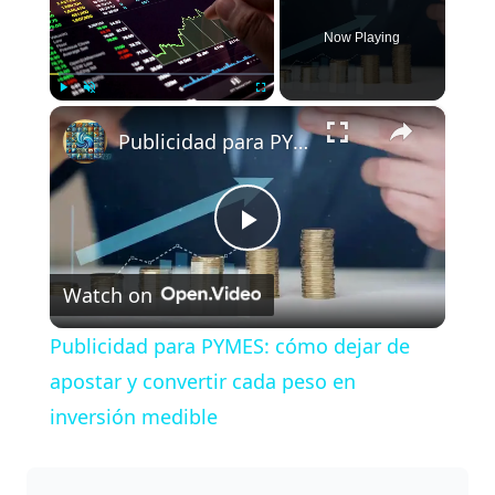
Now Playing
×
Play
Unmute
Fullscreen
Publicidad para PYMES: cómo dejar de apostar y convertir cada peso en inversión medible
P
Watch on
l
Publicidad para PYMES: cómo dejar de
a
apostar y convertir cada peso en
inversión medible
y