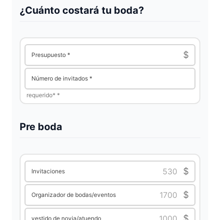
V
¿Cuánto costará tu boda?
i
$
Presupuesto *
d
Número de invitados *
e
requerido*
*
o
Pre boda
$
Invitaciones
$
Organizador de bodas/eventos
$
vestido de novia/atuendo