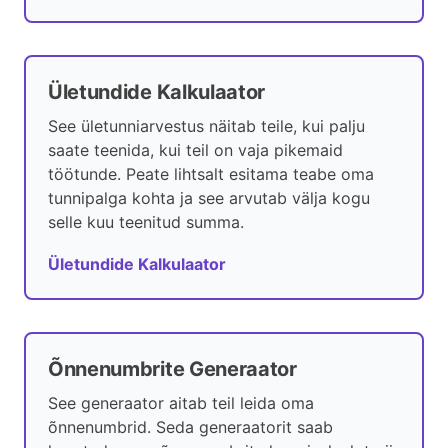
Ületundide Kalkulaator
See ületunniarvestus näitab teile, kui palju
saate teenida, kui teil on vaja pikemaid
töötunde. Peate lihtsalt esitama teabe oma
tunnipalga kohta ja see arvutab välja kogu
selle kuu teenitud summa.
Ületundide Kalkulaator
Õnnenumbrite Generaator
See generaator aitab teil leida oma
õnnenumbrid. Seda generaatorit saab