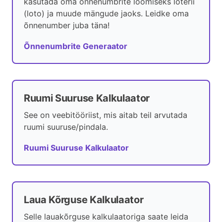
kasutada oma õnnenumbrite loomiseks loterii
(loto) ja muude mängude jaoks. Leidke oma
õnnenumber juba täna!
Õnnenumbrite Generaator
Ruumi Suuruse Kalkulaator
See on veebitööriist, mis aitab teil arvutada
ruumi suuruse/pindala.
Ruumi Suuruse Kalkulaator
Laua Kõrguse Kalkulaator
Selle lauakõrguse kalkulaatoriga saate leida