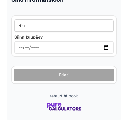
V
i
Nimi
Sünnikuupäev
d
e
o
Edasi
tehtud ❤️ poolt