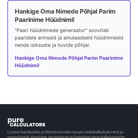
Hankige Oma Nimede Põhjal Parim
Paarinime Hüüdnimi!
"Paari hüüdnimede generaator" soovitab
paaridele armsaid ja ainulaadseid hüüdnimesid
nende isiksuste ja huvide põhjal.
Hankige Oma Nimede Põhjal Parim Paarinime
Hüüdnimi!
Loome hariduseks ja lõbutsemiseks tasuta veebikalkulaatoreid ja -
muundureid. Arvutage, teisendage ja loendage meie kalkulaatorite