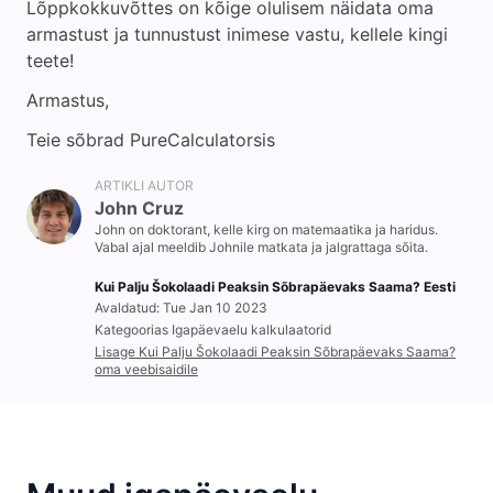
Lõppkokkuvõttes on kõige olulisem näidata oma
armastust ja tunnustust inimese vastu, kellele kingi
teete!
Armastus,
Teie sõbrad PureCalculatorsis
ARTIKLI AUTOR
John Cruz
John on doktorant, kelle kirg on matemaatika ja haridus.
Vabal ajal meeldib Johnile matkata ja jalgrattaga sõita.
Kui Palju Šokolaadi Peaksin Sõbrapäevaks Saama? Eesti
Avaldatud: Tue Jan 10 2023
Kategoorias Igapäevaelu kalkulaatorid
Lisage Kui Palju Šokolaadi Peaksin Sõbrapäevaks Saama?
oma veebisaidile