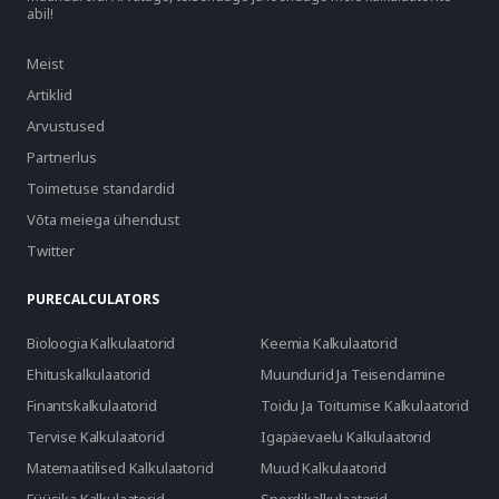
abil!
Meist
Artiklid
Arvustused
Partnerlus
Toimetuse standardid
Võta meiega ühendust
Twitter
PURECALCULATORS
Bioloogia Kalkulaatorid
Keemia Kalkulaatorid
Ehituskalkulaatorid
Muundurid Ja Teisendamine
Finantskalkulaatorid
Toidu Ja Toitumise Kalkulaatorid
Tervise Kalkulaatorid
Igapäevaelu Kalkulaatorid
Matemaatilised Kalkulaatorid
Muud Kalkulaatorid