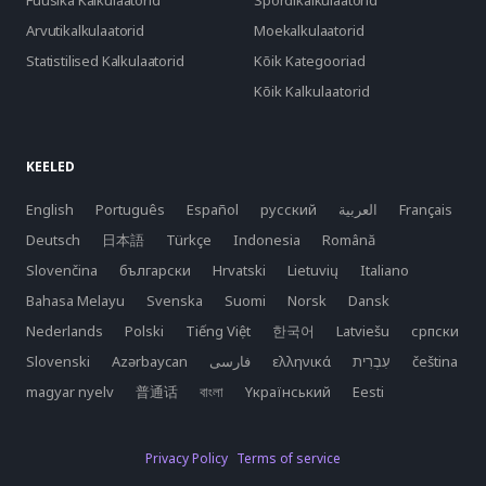
Füüsika Kalkulaatorid
Spordikalkulaatorid
Arvutikalkulaatorid
Moekalkulaatorid
Statistilised Kalkulaatorid
Kõik Kategooriad
Kõik Kalkulaatorid
KEELED
English
Português
Español
русский
العربية
Français
Deutsch
日本語
Türkçe
Indonesia
Română
Slovenčina
български
Hrvatski
Lietuvių
Italiano
Bahasa Melayu
Svenska
Suomi
Norsk
Dansk
Nederlands
Polski
Tiếng Việt
한국어
Latviešu
српски
Slovenski
Azərbaycan
فارسی
ελληνικά
čeština
magyar nyelv
普通话
বাংলা
Yкраїнський
Eesti
Privacy Policy
Terms of service