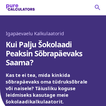
Igapäevaelu Kalkulaatorid
Kui Palju Šokolaadi
Peaksin Sõbrapäevaks
Saama?
Kas te ei tea, mida kinkida
sõbrapäevaks oma tüdruksõbrale
või naisele? Täiusliku koguse
leidmiseks kasutage meie
šokolaadikalkulaatorit.