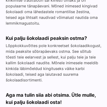
kinkimise traditsioon sai kiiresti omaks ja on
populaarne tänapäevani. Mõned inimesed kingivad
šokolaadi oma lähedastele romantilise žestina,
teised aga lihtsalt naudivad võimalust nautida oma
lemmikmagustoitu.
Kui palju šokolaadi peaksin ostma?
Lõppkokkuvõttes pole konkreetset šokolaadikogust,
mida peaksite sõbrapäevaks ostma. See sõltub
tõesti teie eelarvest ja sellest, kui palju teie ja teie
kallim šokolaadi naudite. Mõnele inimesele meeldib
kinkida läbimõeldud kingituseks väike karbi
šokolaadi, teised aga laiutavad suurema
šokolaadisortimenti.
Aga ma tulin siia abi otsima. Ütle mulle,
kui palju šokolaadi osta!