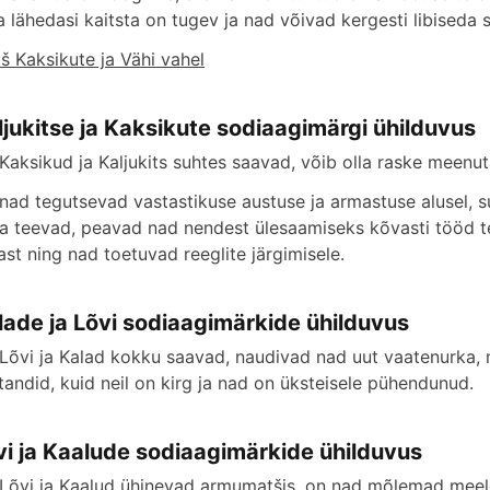
 lähedasi kaitsta on tugev ja nad võivad kergesti libiseda sä
š Kaksikute ja Vähi vahel
ljukitse ja Kaksikute sodiaagimärgi ühilduvus
 Kaksikud ja Kaljukits suhtes saavad, võib olla raske meenu
 nad tegutsevad vastastikuse austuse ja armastuse alusel, 
a teevad, peavad nad nendest ülesaamiseks kõvasti tööd te
ast ning nad toetuvad reeglite järgimisele.
lade ja Lõvi sodiaagimärkide ühilduvus
 Lõvi ja Kalad kokku saavad, naudivad nad uut vaatenurka, 
tandid, kuid neil on kirg ja nad on üksteisele pühendunud.
vi ja Kaalude sodiaagimärkide ühilduvus
 Lõvi ja Kaalud ühinevad armumatšis, on nad mõlemad meel