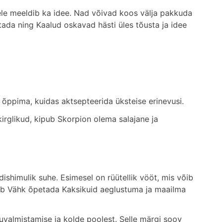
hele meeldib ka idee. Nad võivad koos välja pakkuda
tada ning Kaalud oskavad hästi üles tõusta ja idee
 õppima, kuidas aktsepteerida üksteise erinevusi.
kirglikud, kipub Skorpion olema salajane ja
dishimulik suhe. Esimesel on rüütellik vööt, mis võib
 võib Vähk õpetada Kaksikuid aeglustuma ja maailma
uvalmistamise ja kolde poolest. Selle märgi soov