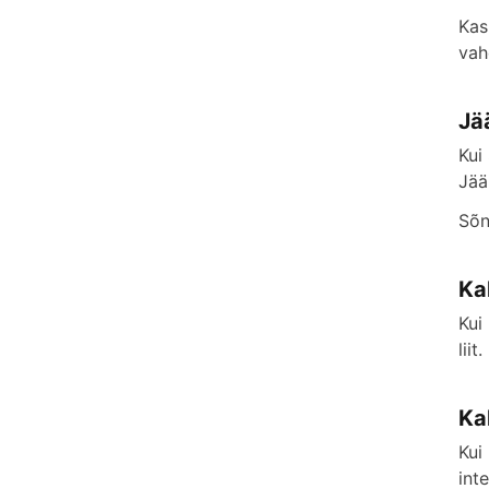
Kas
vah
Jä
Kui
Jää
Sõn
Ka
Kui
lii
Ka
Kui
int