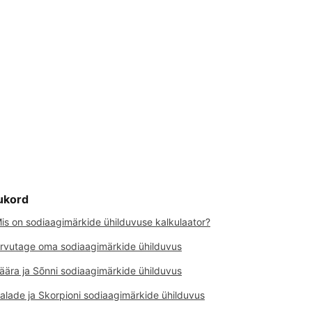
ukord
is on sodiaagimärkide ühilduvuse kalkulaator?
rvutage oma sodiaagimärkide ühilduvus
äära ja Sõnni sodiaagimärkide ühilduvus
alade ja Skorpioni sodiaagimärkide ühilduvus