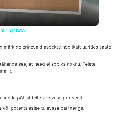
eal Uganda
aagimärkide erinevaid aspekte hoolikalt uurides saate
i tähenda see, et need ei sobiks kokku. Teiste
malik.
nimede põhjal teile sobivuse protsenti.
 või potentsiaalse tulevase partneriga.