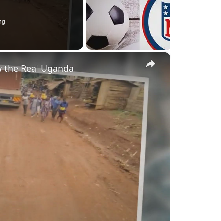
ng
×
w the Real Uganda