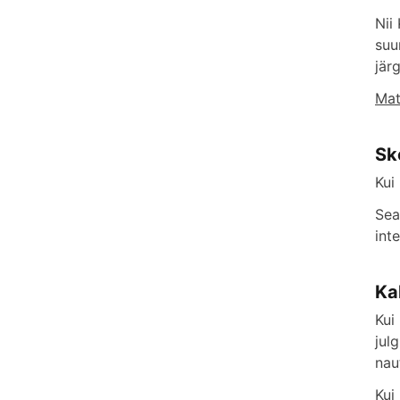
Nii
suu
jär
Mat
Sk
Kui
Sea
inte
Ka
Kui
jul
nau
Kui