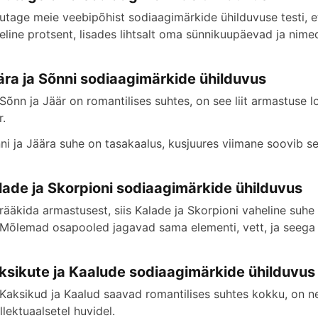
utage meie veebipõhist sodiaagimärkide ühilduvuse testi, et 
eline protsent, lisades lihtsalt oma sünnikuupäevad ja nime
ära ja Sõnni sodiaagimärkide ühilduvus
 Sõnn ja Jäär on romantilises suhtes, on see liit armastuse l
r.
ni ja Jäära suhe on tasakaalus, kusjuures viimane soovib s
lade ja Skorpioni sodiaagimärkide ühilduvus
 rääkida armastusest, siis Kalade ja Skorpioni vaheline suh
t. Mõlemad osapooled jagavad sama elementi, vett, ja seega 
ksikute ja Kaalude sodiaagimärkide ühilduvus
 Kaksikud ja Kaalud saavad romantilises suhtes kokku, on n
ellektuaalsetel huvidel.