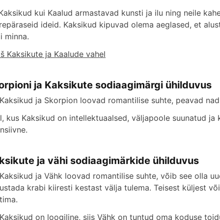
 Kaksikud kui Kaalud armastavad kunsti ja ilu ning neile ka
repäraseid ideid. Kaksikud kipuvad olema aeglased, et alus
gi minna.
š Kaksikute ja Kaalude vahel
orpioni ja Kaksikute sodiaagimärgi ühilduvus
 Kaksikud ja Skorpion loovad romantilise suhte, peavad nad
l, kus Kaksikud on intellektuaalsed, väljapoole suunatud ja 
nsiivne.
ksikute ja vähi sodiaagimärkide ühilduvus
 Kaksikud ja Vähk loovad romantilise suhte, võib see olla uu
gustada krabi kiiresti kestast välja tulema. Teisest küljest
tima.
 Kaksikud on loogiline, siis Vähk on tuntud oma koduse toid