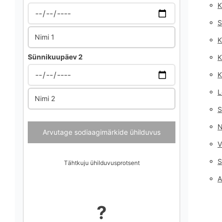
◦
K
◦
S
Nimi 1
◦
K
◦
Sünnikuupäev 2
K
◦
K
◦
L
Nimi 2
◦
S
◦
N
Arvutage sodiaagimärkide ühilduvus
◦
V
◦
S
Tähtkuju ühilduvusprotsent
◦
A
?