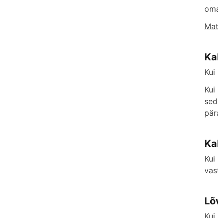
oma
Mat
Ka
Kui
Kui
sed
pär
Ka
Kui
vas
Lõ
Kui