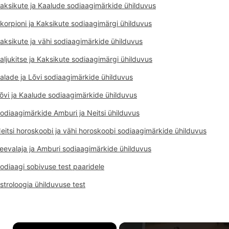
aksikute ja Kaalude sodiaagimärkide ühilduvus
korpioni ja Kaksikute sodiaagimärgi ühilduvus
aksikute ja vähi sodiaagimärkide ühilduvus
aljukitse ja Kaksikute sodiaagimärgi ühilduvus
alade ja Lõvi sodiaagimärkide ühilduvus
õvi ja Kaalude sodiaagimärkide ühilduvus
odiaagimärkide Amburi ja Neitsi ühilduvus
eitsi horoskoobi ja vähi horoskoobi sodiaagimärkide ühilduvus
eevalaja ja Amburi sodiaagimärkide ühilduvus
odiaagi sobivuse test paaridele
stroloogia ühilduvuse test
×