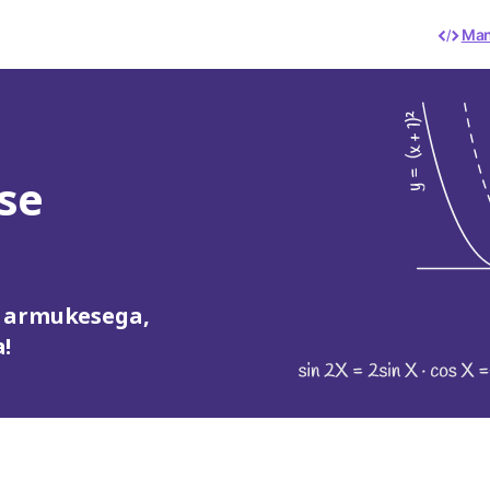
Man
se
a armukesega,
!