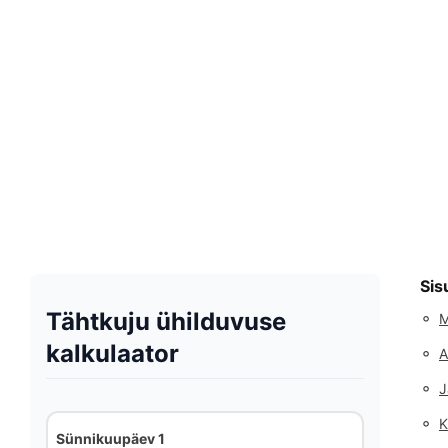
Sis
Tähtkuju ühilduvuse
◦
M
kalkulaator
◦
A
◦
J
◦
K
Sünnikuupäev 1