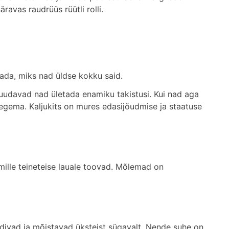
ravas raudrüüs rüütli rolli.
tada, miks nad üldse kokku said.
suudavad nad ületada enamiku takistusi. Kui nad aga
gema. Kaljukits on mures edasijõudmise ja staatuse
mille teineteise lauale toovad. Mõlemad on
divad ja mõistavad üksteist sügavalt. Nende suhe on