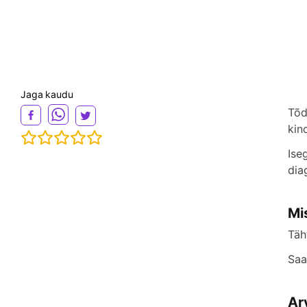
Jaga kaudu
Tõd
kin
Ise
dia
Mi
Täh
Saa
Ar