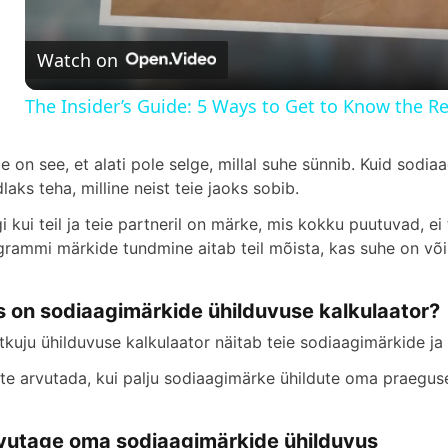
a
Watch on
y
The Insider’s Guide: 5 Ways to Get to Know the R
V
e on see, et alati pole selge, millal suhe sünnib. Kuid sodi
dlaks teha, milline neist teie jaoks sobib.
i
gi kui teil ja teie partneril on märke, mis kokku puutuvad, e
grammi märkide tundmine aitab teil mõista, kas suhe on või
d
s on sodiaagimärkide ühilduvuse kalkulaator?
e
tkuju ühilduvuse kalkulaator näitab teie sodiaagimärkide ja 
o
te arvutada, kui palju sodiaagimärke ühildute oma praeguse
vutage oma sodiaagimärkide ühilduvus