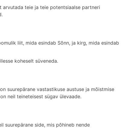
arvutada teie ja teie potentsiaalse partneri
d.
oomulik liit, mida esindab Sõnn, ja kirg, mida esindab
ellesse koheselt süveneda.
e on suurepärane vastastikuse austuse ja mõistmise
on neil teineteisest sügav ülevaade.
eil suurepärane side, mis põhineb nende