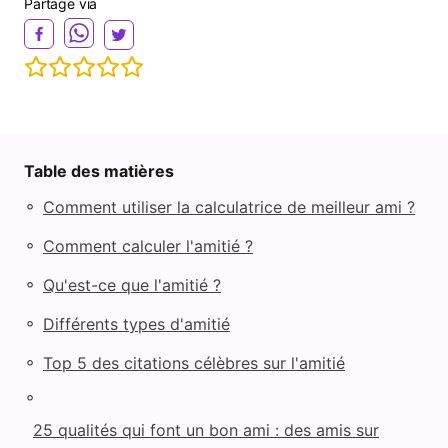
Partage via
V
i
d
Table des matières
e
◦
Comment utiliser la calculatrice de meilleur ami ?
◦
Comment calculer l'amitié ?
o
◦
Qu'est-ce que l'amitié ?
◦
Différents types d'amitié
◦
Top 5 des citations célèbres sur l'amitié
◦
25 qualités qui font un bon ami : des amis sur