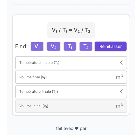
i
V₁ / T₁ = V₂ / T₂
d
Find:
V₁
V₂
T₁
T₂
Réinitialiser
e
K
Température initiale (T₁)
o
m³
Volume final (V₂)
K
Température finale (T₂)
m³
Volume initial (V₁)
fait avec ❤️ par