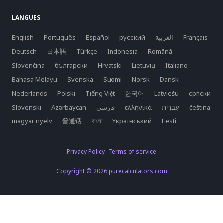
LANGUES
English
Português
Español
русский
العربية
Français
Deutsch
日本語
Türkçe
Indonesia
Română
Slovenčina
български
Hrvatski
Lietuvių
Italiano
Bahasa Melayu
Svenska
Suomi
Norsk
Dansk
Nederlands
Polski
Tiếng Việt
한국어
Latviešu
српски
Slovenski
Azərbaycan
فارسی
ελληνικά
čeština
magyar nyelv
普通话
বাংলা
Yкраїнський
Eesti
Privacy Policy
Terms of service
Copyright © 2026 purecalculators.com