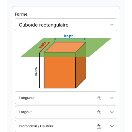
d
Forme
e
o
Longueur
Largeur
Profondeur / Hauteur