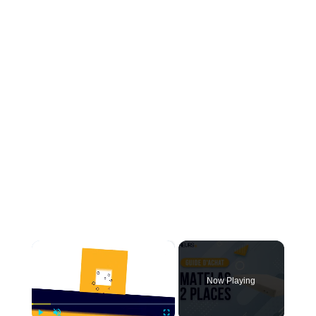
×
Now Playing