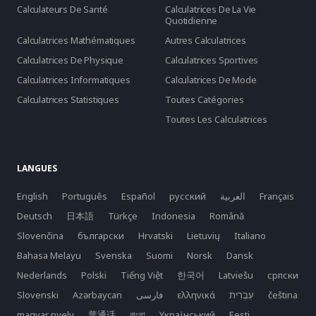
Calculateurs De Santé
Calculatrices De La Vie
Quotidienne
Calculatrices Mathématiques
Autres Calculatrices
Calculatrices De Physique
Calculatrices Sportives
Calculatrices Informatiques
Calculatrices De Mode
Calculatrices Statistiques
Toutes Catégories
Toutes Les Calculatrices
LANGUES
English
Português
Español
русский
العربية
Français
Deutsch
日本語
Türkçe
Indonesia
Română
Slovenčina
български
Hrvatski
Lietuvių
Italiano
Bahasa Melayu
Svenska
Suomi
Norsk
Dansk
Nederlands
Polski
Tiếng Việt
한국어
Latviešu
српски
Slovenski
Azərbaycan
فارسی
ελληνικά
čeština
magyar nyelv
普通话
বাংলা
Yкраїнський
Eesti