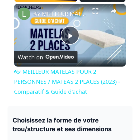
×
Play
Unmute
Fullscreen
👓 MEILLEUR MATELAS POUR 2 PERSONNES / MATEAS 2 PLACES (2023) - Comparatif & Guide d'achat
P
Watch on
l
👓 MEILLEUR MATELAS POUR 2
a
PERSONNES / MATEAS 2 PLACES (2023) -
Comparatif & Guide d'achat
y
V
Choisissez la forme de votre
trou/structure et ses dimensions
i