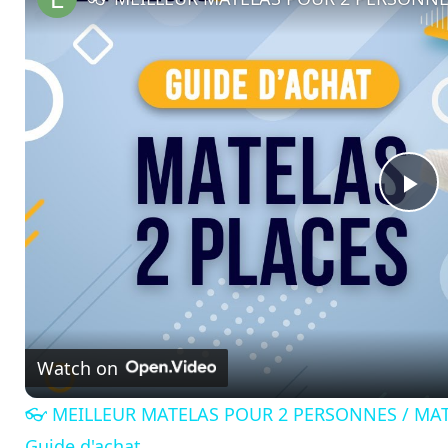
P
l
a
Watch on
y
👓 MEILLEUR MATELAS POUR 2 PERSONNES / MATEA
Guide d'achat