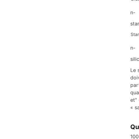
n-
sta
Sta
n-
sil
Le 
doi
par
qua
et"
« s
Qu
100