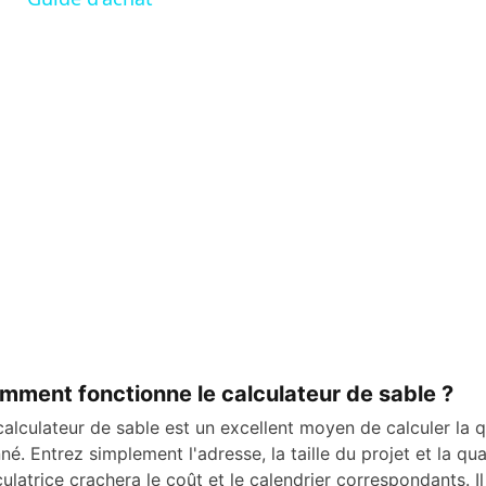
V
i
d
e
o
mment fonctionne le calculateur de sable ?
calculateur de sable est un excellent moyen de calculer la qu
né. Entrez simplement l'adresse, la taille du projet et la q
culatrice crachera le coût et le calendrier correspondants. Il