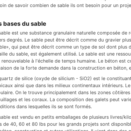
oin de savoir combien de sable ils ont besoin pour un proje
s bases du sable
sable est une substance granulaire naturelle composée de r
ers degrés. Le sable peut être décrit comme du gravier plus 
ble», qui peut être décrit comme un type de sol dont plus
taille du sable, est également utilisé. Le sable est une resso
 renouvelable à l'échelle de temps humaine. Le béton est c
raison de la forte demande dans la construction en béton, 
quartz de silice (oxyde de silicium - SiO2) est le constituan
picaux ainsi que dans les milieux continentaux intérieurs. L
ulaire. On le trouve principalement dans les zones côtières 
uillages et les coraux. La composition des galets peut var
ditions dans lesquelles ils se sont formés.
sable est vendu en petits emballages de plusieurs livres/ki
s de 40, 60 et 80 lbs pour les grands projets sont disponi