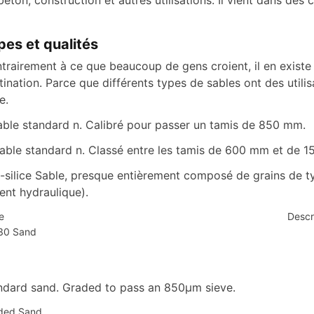
béton, construction et autres utilisations. Il vient dans des
pes et qualités
trairement à ce que beaucoup de gens croient, il en existe pl
tination. Parce que différents types de sables ont des utilisa
le.
sable standard n. Calibré pour passer un tamis de 850 mm.
sable standard n. Classé entre les tamis de 600 mm et de 
n-silice Sable, presque entièrement composé de grains de typ
ent hydraulique).
e
Descr
30 Sand
ndard sand. Graded to pass an 850μm sieve.
ded Sand