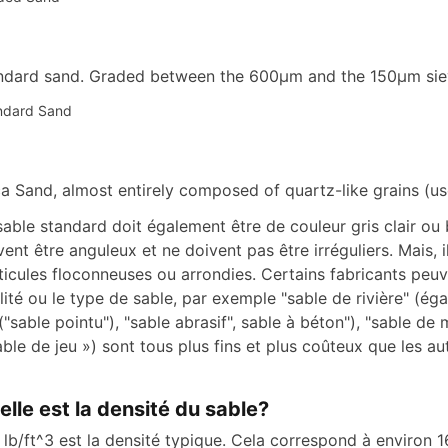
ndard sand. Graded between the 600μm and the 150μm sie
ndard Sand
ica Sand, almost entirely composed of quartz-like grains (u
sable standard doit également être de couleur gris clair ou b
vent être anguleux et ne doivent pas être irréguliers. Mais, i
ticules floconneuses ou arrondies. Certains fabricants peuv
lité ou le type de sable, par exemple "sable de rivière" (é
 ("sable pointu"), "sable abrasif", sable à béton"), "sable de
able de jeu ») sont tous plus fins et plus coûteux que les au
elle est la densité du sable?
 lb/ft^3 est la densité typique. Cela correspond à environ 