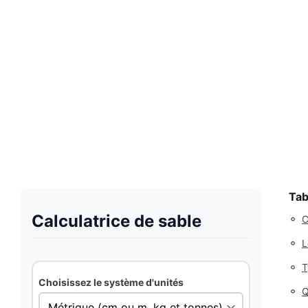
Tab
Calculatrice de sable
◦
C
◦
L
◦
T
Choisissez le système d'unités
◦
Q