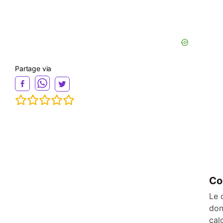
Partage via
Co
Le 
don
cal