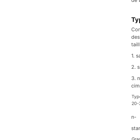
de 
Ty
Con
des
tail
1. 
2. 
3. 
cim
Typ
20-
n-
sta
Gra