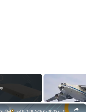
ng
×
👓 MEILLEUR MATELAS POUR 2 PERSONNES / MATEAS 2 PLACES (2023) - Comparatif & Guide d'achat