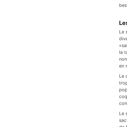
bes
Le
Le 
div
«sa
la 
non
en 
Le 
tro
pop
coq
con
Le 
sac