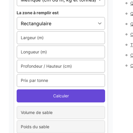
◦
Q
La zone à remplir est
◦
Q
◦
Q
◦
C
Largeur (m)
◦
T
Longueur (m)
◦
C
◦
C
Profondeur / Hauteur (cm)
Prix par tonne
Calculer
Volume de sable
Poids du sable