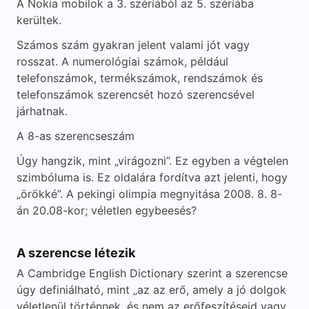
A Nokia mobilok a 3. szériából az 5. szériába
kerültek.
Számos szám gyakran jelent valami jót vagy
rosszat. A numerológiai számok, például
telefonszámok, termékszámok, rendszámok és
telefonszámok szerencsét hozó szerencsével
járhatnak.
A 8-as szerencseszám
Úgy hangzik, mint „virágozni”. Ez egyben a végtelen
szimbóluma is. Ez oldalára fordítva azt jelenti, hogy
„örökké”. A pekingi olimpia megnyitása 2008. 8. 8-
án 20.08-kor; véletlen egybeesés?
A szerencse létezik
A Cambridge English Dictionary szerint a szerencse
úgy definiálható, mint „az az erő, amely a jó dolgok
véletlenül történnek, és nem az erőfeszítéseid vagy