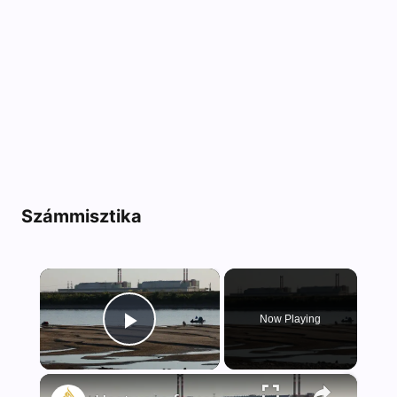
Számmisztika
×
Now Playing
Play Video
×