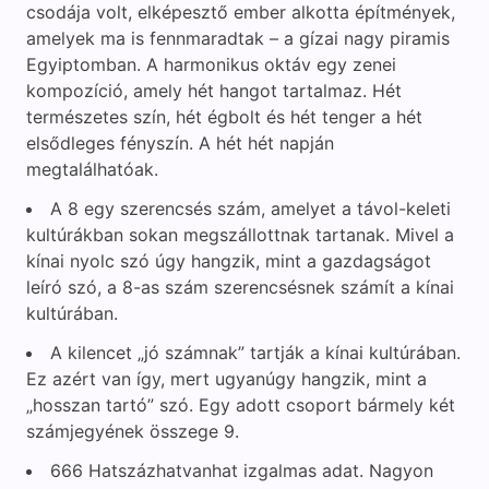
csodája volt, elképesztő ember alkotta építmények,
amelyek ma is fennmaradtak – a gízai nagy piramis
Egyiptomban. A harmonikus oktáv egy zenei
kompozíció, amely hét hangot tartalmaz. Hét
természetes szín, hét égbolt és hét tenger a hét
elsődleges fényszín. A hét hét napján
megtalálhatóak.
A 8 egy szerencsés szám, amelyet a távol-keleti
kultúrákban sokan megszállottnak tartanak. Mivel a
kínai nyolc szó úgy hangzik, mint a gazdagságot
leíró szó, a 8-as szám szerencsésnek számít a kínai
kultúrában.
A kilencet „jó számnak” tartják a kínai kultúrában.
Ez azért van így, mert ugyanúgy hangzik, mint a
„hosszan tartó” szó. Egy adott csoport bármely két
számjegyének összege 9.
666 Hatszázhatvanhat izgalmas adat. Nagyon