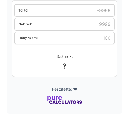
Tól től
Nak nek
Hány szám?
Számok:
?
készítette: ❤️