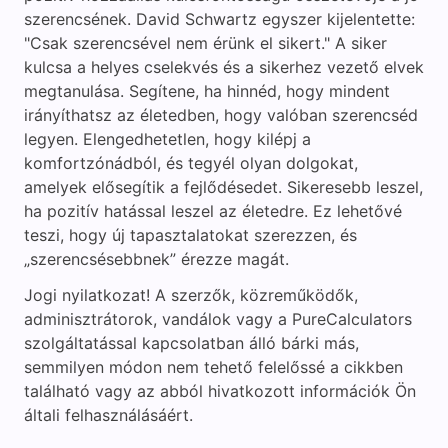
szerencsének. David Schwartz egyszer kijelentette:
"Csak szerencsével nem érünk el sikert." A siker
kulcsa a helyes cselekvés és a sikerhez vezető elvek
megtanulása. Segítene, ha hinnéd, hogy mindent
irányíthatsz az életedben, hogy valóban szerencséd
legyen. Elengedhetetlen, hogy kilépj a
komfortzónádból, és tegyél olyan dolgokat,
amelyek elősegítik a fejlődésedet. Sikeresebb leszel,
ha pozitív hatással leszel az életedre. Ez lehetővé
teszi, hogy új tapasztalatokat szerezzen, és
„szerencsésebbnek” érezze magát.
Jogi nyilatkozat! A szerzők, közreműködők,
adminisztrátorok, vandálok vagy a PureCalculators
szolgáltatással kapcsolatban álló bárki más,
semmilyen módon nem tehető felelőssé a cikkben
található vagy az abból hivatkozott információk Ön
általi felhasználásáért.