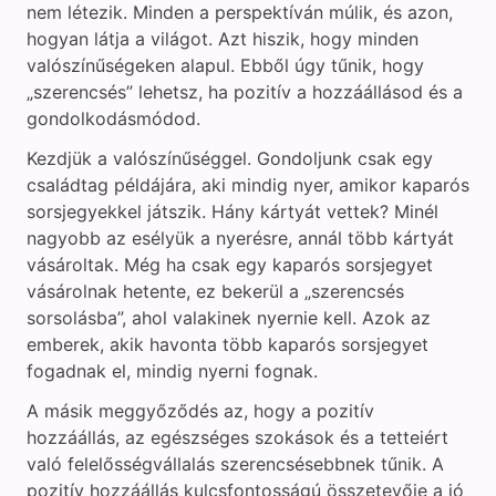
nem létezik. Minden a perspektíván múlik, és azon,
hogyan látja a világot. Azt hiszik, hogy minden
valószínűségeken alapul. Ebből úgy tűnik, hogy
„szerencsés” lehetsz, ha pozitív a hozzáállásod és a
gondolkodásmódod.
Kezdjük a valószínűséggel. Gondoljunk csak egy
családtag példájára, aki mindig nyer, amikor kaparós
sorsjegyekkel játszik. Hány kártyát vettek? Minél
nagyobb az esélyük a nyerésre, annál több kártyát
vásároltak. Még ha csak egy kaparós sorsjegyet
vásárolnak hetente, ez bekerül a „szerencsés
sorsolásba”, ahol valakinek nyernie kell. Azok az
emberek, akik havonta több kaparós sorsjegyet
fogadnak el, mindig nyerni fognak.
A másik meggyőződés az, hogy a pozitív
hozzáállás, az egészséges szokások és a tetteiért
való felelősségvállalás szerencsésebbnek tűnik. A
pozitív hozzáállás kulcsfontosságú összetevője a jó