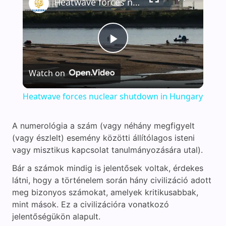
Heatwave forces nuclear shutdown in Hungary
P
Watch on
l
Heatwave forces nuclear shutdown in Hungary
a
A numerológia a szám (vagy néhány megfigyelt
(vagy észlelt) esemény közötti állítólagos isteni
y
vagy misztikus kapcsolat tanulmányozására utal).
Bár a számok mindig is jelentősek voltak, érdekes
V
látni, hogy a történelem során hány civilizáció adott
meg bizonyos számokat, amelyek kritikusabbak,
i
mint mások. Ez a civilizációra vonatkozó
jelentőségükön alapult.