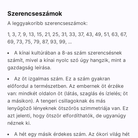
d
Szerencseszámok
e
A leggyakoribb szerencseszámok:
1, 3, 7, 9, 13, 15, 21, 25, 31, 33, 37, 43, 49, 51, 63, 67,
o
69, 73, 75, 79, 87, 93, 99, ...
A kínai kultúrában a 8-as szám szerencsésnek
számít, mivel a kínai nyolc szó úgy hangzik, mint a
gazdagság leírása.
Az öt izgalmas szám. Ez a szám gyakran
előfordul a természetben. Az embernek öt érzéke
van: mindkét oldalon öt (látás, szaglás és ízlelés; öt
a másikon). A tengeri csillagoknak és más
lenyűgöző lényeknek ötszörös szimmetriája van. Ez
azt jelenti, hogy ötször elfordíthatók, de ugyanúgy
néznek ki.
A hét egy másik érdekes szám. Az ókori világ hét