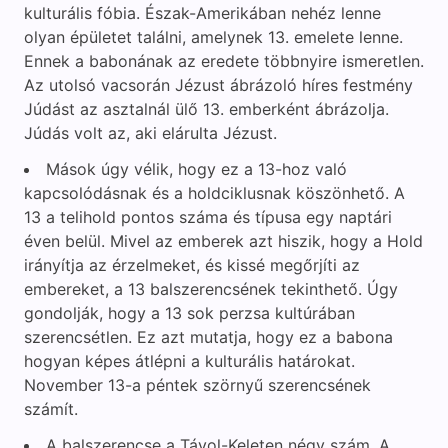
kulturális fóbia. Észak-Amerikában nehéz lenne
olyan épületet találni, amelynek 13. emelete lenne.
Ennek a babonának az eredete többnyire ismeretlen.
Az utolsó vacsorán Jézust ábrázoló híres festmény
Júdást az asztalnál ülő 13. emberként ábrázolja.
Júdás volt az, aki elárulta Jézust.
Mások úgy vélik, hogy ez a 13-hoz való
kapcsolódásnak és a holdciklusnak köszönhető. A
13 a telihold pontos száma és típusa egy naptári
éven belül. Mivel az emberek azt hiszik, hogy a Hold
irányítja az érzelmeket, és kissé megőrjíti az
embereket, a 13 balszerencsének tekinthető. Úgy
gondolják, hogy a 13 sok perzsa kultúrában
szerencsétlen. Ez azt mutatja, hogy ez a babona
hogyan képes átlépni a kulturális határokat.
November 13-a péntek szörnyű szerencsének
számít.
A balszerencse a Távol-Keleten négy szám. A