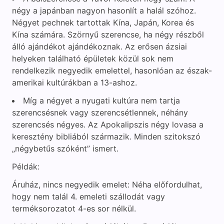
négy a japánban nagyon hasonlít a halál szóhoz.
Négyet pechnek tartottak Kína, Japán, Korea és
Kína számára. Szörnyű szerencse, ha négy részből
álló ajándékot ajándékoznak. Az erősen ázsiai
helyeken található épületek közül sok nem
rendelkezik negyedik emelettel, hasonlóan az észak-
amerikai kultúrákban a 13-ashoz.
Míg a négyet a nyugati kultúra nem tartja
szerencsésnek vagy szerencsétlennek, néhány
szerencsés négyes. Az Apokalipszis négy lovasa a
keresztény bibliából származik. Minden szitokszó
„négybetűs szóként” ismert.
Példák:
Áruház, nincs negyedik emelet: Néha előfordulhat,
hogy nem talál 4. emeleti szállodát vagy
terméksorozatot 4-es sor nélkül.