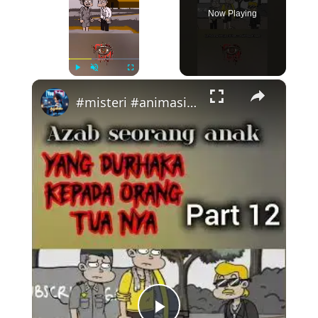
Now Playing
×
Play
Unmute
Fullscreen
#misteri #animasi #cahayamata #animasilucu #animation #jinpenunggu