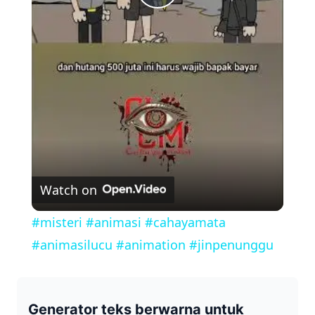
P
l
a
y
V
Watch on
i
#misteri #animasi #cahayamata
#animasilucu #animation #jinpenunggu
d
e
Generator teks berwarna untuk