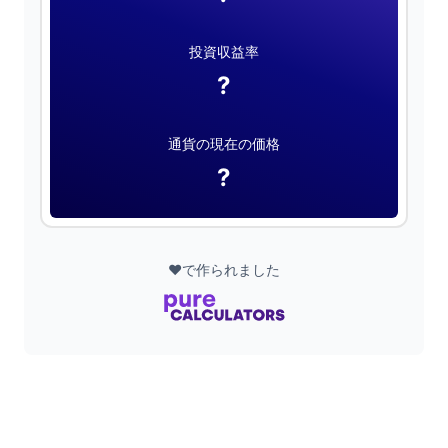
投資収益率
?
通貨の現在の価格
?
❤️で作られました