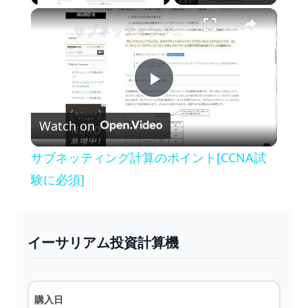
×
Play
Unmute
Fullscreen
サブネッティング計算のポイント[CCNA試験に必須]
P
Watch on
l
サブネッティング計算のポイント[CCNA試
a
験に必須]
y
イーサリアム投資計算機
V
i
購入日