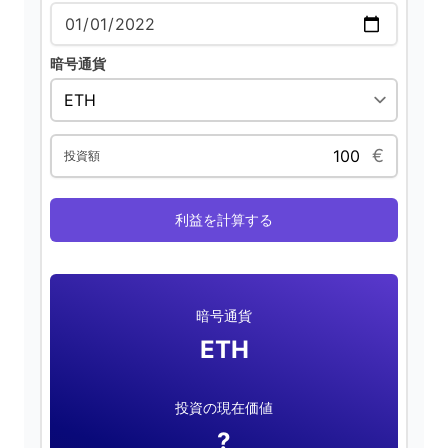
d
暗号通貨
e
€
投資額
o
利益を計算する
暗号通貨
ETH
投資の現在価値
?