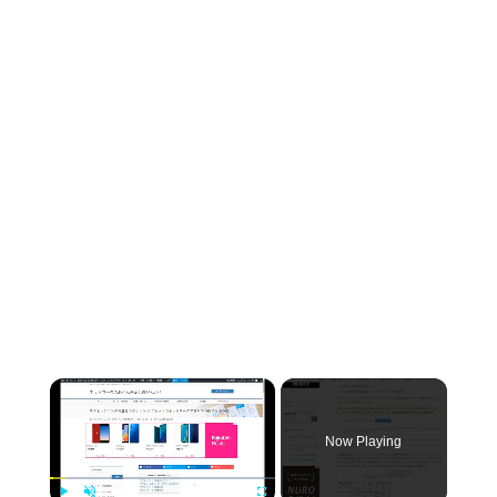
×
Now Playing