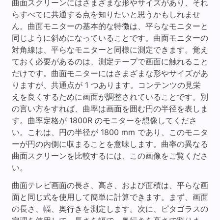
曲面スクリーンにはさまざまな形やサイズがあり、それ
らすべてに共通する点を知りたいと思うかもしれませ
ん。曲面モニターの基本的な特徴は、平らなモニターと
同じように斜めになっていることです。曲面モニターの
対角線は、平らなモニターと同様に測定できます。覚え
ておく必要があるのは、測定テープで画面に触れること
だけです。曲面モニターにはさまざまな形やサイズがあ
りますが、共通点が 1 つあります。コンテンツの見栄
えを良くするために画面が調整されていることです。別
の言い方をすれば、曲率は画面を囲む円の半径を表しま
す。曲率定格が 1800R のモニターを想像してくださ
い。これは、円の半径が 1800 mm であり、このモニタ
ーが円の内側に収まることを意味します。曲率の異なる
曲面スクリーンを比較するには、この画像をご覧くださ
い。
曲面テレビ画面の長さ、高さ、および面積は、平らな画
面と同じ式を使用して簡単に計算できます。まず、画面
の長さ、幅、奥行きを測定します。次に、ピタゴラスの