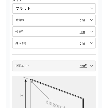
対角線
幅 (W)
身長 (H)
画面エリア