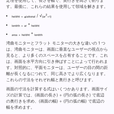
定理を使用して、長さを幅で、奥行きを高さで割りま
す。最後に、これらの結果を使用して領域を解きます。
ₕₑᵢ₉ₕₜ ₌ ₔᵢₐ₉ₒₙₐₗ / √₍ₐᵣ²₊₁₎
ₗₑₙ₉ₜₕ ₌ ₐᵣ * ₕₑᵢ₉ₕₜ
ₐᵣₑₐ ₌ ₕₑᵢ₉ₕₜ * ₗₑₙ₉ₜₕ
湾曲モニターとフラット モニターの大きな違いの 1 つ
は、湾曲モニターは、画面に垂直なユーザーの視点から
見ると、より多くのスペースを占有することです。これ
は、画面を水平方向に引き伸ばすことによって行われま
す。対照的に、平面モニターは、ユーザーの目の間の距
離が長くなるにつれて、同じ高さでより広くなります。
これらの寸法をそれぞれ幅と奥行きと呼びます。
画面の寸法を計算する式はいくつかあります。画面サイ
ズの計算では、(画面の長さ) ÷ (円の弧の長さ) で底辺
の奥行きを求め、(画面の幅) ÷ (円の弧の幅) で底辺の
幅を求めます。