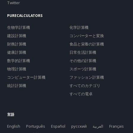
Twitter
PURECALCULATORS
生物学計算機
化学計算機
建設計算機
コンバーターと変換
財務計算機
食品と栄養の計算機
健康計算機
日常生活計算機
数学的計算機
その他の計算機
物理計算機
スポーツ計算機
コンピューター計算機
ファッション計算機
統計計算機
すべてのカテゴリ
すべての電卓
言語
English
Português
Español
русский
العربية
Français