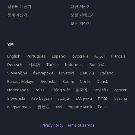
컴퓨터 계산기
패션 계산기
통계 계산기
모든 카테고리
모든 계산기
언어
English
Português
Español
русский
العربية
Français
Deutsch
日本語
Türkçe
Indonesia
Română
Slovenčina
български
Hrvatski
Lietuvių
Italiano
Bahasa Melayu
Svenska
Suomi
Norsk
Dansk
Nederlands
Polski
Tiếng Việt
한국어
Latviešu
српски
Slovenski
Azərbaycan
فارسی
ελληνικά
čeština
magyar nyelv
普通话
বাংলা
Yкраїнський
Eesti
Privacy Policy
Terms of service