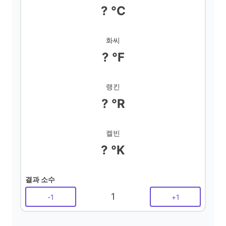
? °C
화씨
? °F
랭킨
? °R
켈빈
? °K
결과 소수
1
-
1
+
1