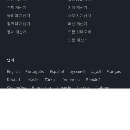
수학 계산기
기타 계산기
물리학 계산기
스포츠 계산기
컴퓨터 계산기
패션 계산기
통계 계산기
모든 카테고리
모든 계산기
언어
English
Português
Español
русский
العربية
Français
Deutsch
日本語
Türkçe
Indonesia
Română
Slovenčina
български
Hrvatski
Lietuvių
Italiano
Bahasa Melayu
Svenska
Suomi
Norsk
Dansk
Nederlands
Polski
Tiếng Việt
한국어
Latviešu
српски
Slovenski
Azərbaycan
فارسی
ελληνικά
čeština
magyar nyelv
普通话
বাংলা
Yкраїнський
Eesti