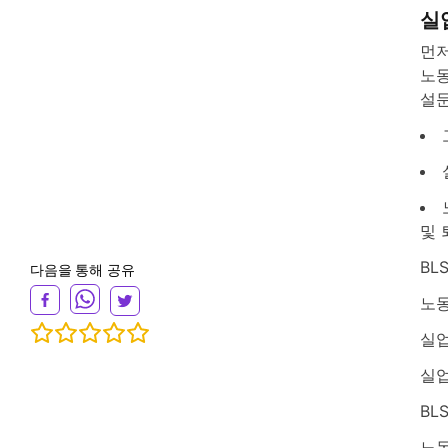
실
먼저
노동
설문
및 
BL
다음을 통해 공유
노동
실업
실업
BL
노동