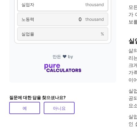
실업자
thousand
모든
가 
노동력
thousand
보를
실업율
%
실
삶의
만든 ❤️ by
리는
크게
가족
이어
실업
질문에 대한 답을 찾으셨나요?
공되
요소
예
아니요
실업
인 