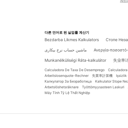
자신
다른 언어로 된 실업률 계산기
Bezdarba Likmes Kalkulators
Стопе Неза
ماشین حساب نرخ بیکاری
Ανεργία-ποσοστό
Munkanélküliségi Ráta-kalkulátor
失业率
Calculadora De Taxa De Desemprego
Calculador
Arbeitslosenquote-Rechner
失業率計算機
Işsizli
Калкулатор За Безработица
Kalkulator Stope Ne
Arbetslöshetsräknare
Työttömyysasteen Laskuri
Máy Tính Tỷ Lệ Thất Nghiệp