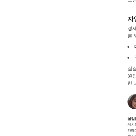
자
경제
를 
실질
원인
한 
실업
게시됨:
카테