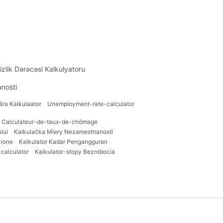
sizlik Dərəcəsi Kalkulyatoru
nosti
ra Kalkulaator
Unemployment-rate-calculator
Calculateur-de-taux-de-chômage
lui
Kalkulačka Miery Nezamestnanosti
zione
Kalkulator Kadar Pengangguran
-calculator
Kalkulator-stopy Bezrobocia