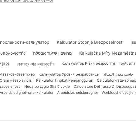
의 웹사이트에 실업률 계산기 추가
послености-калкулатор
Kalkulator Stopnje Brezposelnosti
Iş
-υπολογιστής
מחשבון שיעור אבטלה
Kalkulačka Míry Nezaměstna
Калькулятор Рівня Безробіття
Töötusmää
计算器
বেকারত্ব-হার-ক্যালকুলেটর
a-tasa-de-desempleo
Калькулятор Уровня Безработицы
حاسبة معدل البطالة
k Oranı Hesaplayıcısı
Kalkulator Tingkat Pengangguran
Calculator-rata-somaju
zaposlenosti
Nedarbo Lygio Skaičiuoklė
Calcolatore Del Tasso Di Disoccupa
Arbeidsledighet-rate-kalkulator
Arbejdsløshedsberegner
Werkloosheidscijfer