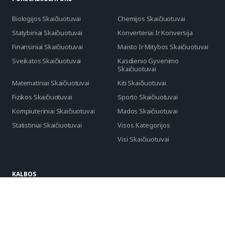
Biologijos Skaičiuotuvai
Chemijos Skaičiuotuvai
Statybiniai Skaičiuotuvai
Konverteriai Ir Konversija
Finansiniai Skaičiuotuvai
Maisto Ir Mitybos Skaičiuotuvai
Sveikatos Skaičiuotuvai
Kasdienio Gyvenimo
Skaičiuotuvai
Matematiniai Skaičiuotuvai
Kiti Skaičiuotuvai
Fizikos Skaičiuotuvai
Sporto Skaičiuotuvai
Kompiuteriniai Skaičiuotuvai
Mados Skaičiuotuvai
Statistiniai Skaičiuotuvai
Visos Kategorijos
Visi Skaičiuotuvai
KALBOS
English
Português
Español
русский
العربية
Français
Deutsch
日本語
Türkçe
Indonesia
Română
Slovenčina
български
Hrvatski
Lietuvių
Italiano