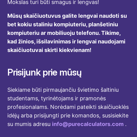
Mokslas turi būti smagus ir lengvas!
Mūsų skaičiuotuvus galite lengvai naudoti su
bet kokiu staliniu kompiuteriu, planšetiniu
kompiuteriu ar mobiliuoju telefonu. Tikime,
kad žinios, išsilavinimas ir lengvai naudojami
skaičiuotuvai skirti kiekvienam!
Prisijunk prie mūsų
Siekiame būti pirmaujančiu švietimo šaltiniu
studentams, tyrinėtojams ir pramonės
profesionalams. Norėdami pateikti skaičiuoklės
idėjų arba prisijungti prie komandos, susisiekite
su mumis adresu
info@purecalculators.com
.