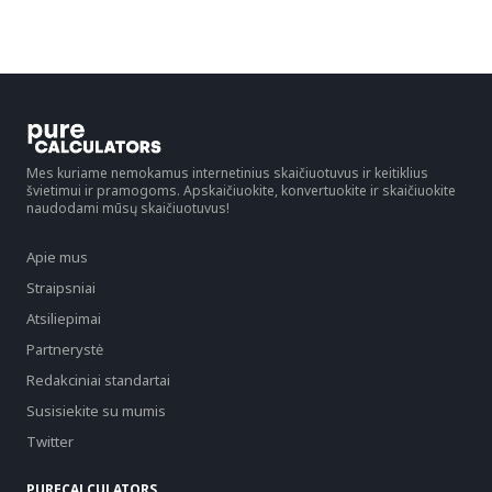
Mes kuriame nemokamus internetinius skaičiuotuvus ir keitiklius
švietimui ir pramogoms. Apskaičiuokite, konvertuokite ir skaičiuokite
naudodami mūsų skaičiuotuvus!
Apie mus
Straipsniai
Atsiliepimai
Partnerystė
Redakciniai standartai
Susisiekite su mumis
Twitter
PURECALCULATORS