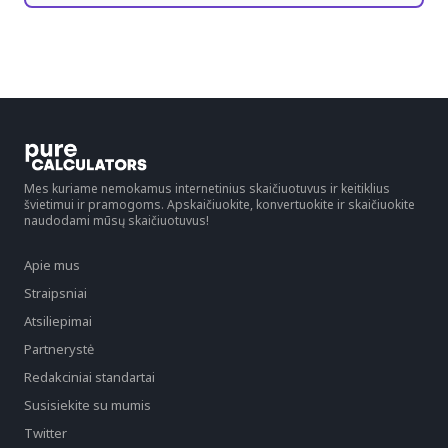
Mes kuriame nemokamus internetinius skaičiuotuvus ir keitiklius
švietimui ir pramogoms. Apskaičiuokite, konvertuokite ir skaičiuokite
naudodami mūsų skaičiuotuvus!
Apie mus
Straipsniai
Atsiliepimai
Partnerystė
Redakciniai standartai
Susisiekite su mumis
Twitter