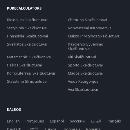
PURECALCULATORS
Biologijos Skaičiuotuvai
Chemijos Skaičiuotuvai
Statybiniai Skaičiuotuvai
Konverteriai Ir Konversija
Finansiniai Skaičiuotuvai
Maisto Ir Mitybos Skaičiuotuvai
Sveikatos Skaičiuotuvai
Kasdienio Gyvenimo
Skaičiuotuvai
Matematiniai Skaičiuotuvai
Kiti Skaičiuotuvai
Fizikos Skaičiuotuvai
Sporto Skaičiuotuvai
Kompiuteriniai Skaičiuotuvai
Mados Skaičiuotuvai
Statistiniai Skaičiuotuvai
Visos Kategorijos
Visi Skaičiuotuvai
KALBOS
English
Português
Español
русский
العربية
Français
Deutsch
日本語
Türkçe
Indonesia
Română