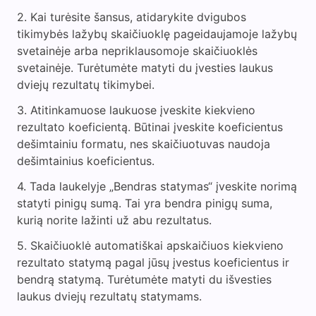
Kai turėsite šansus, atidarykite dvigubos
tikimybės lažybų skaičiuoklę pageidaujamoje lažybų
svetainėje arba nepriklausomoje skaičiuoklės
svetainėje. Turėtumėte matyti du įvesties laukus
dviejų rezultatų tikimybei.
Atitinkamuose laukuose įveskite kiekvieno
rezultato koeficientą. Būtinai įveskite koeficientus
dešimtainiu formatu, nes skaičiuotuvas naudoja
dešimtainius koeficientus.
Tada laukelyje „Bendras statymas“ įveskite norimą
statyti pinigų sumą. Tai yra bendra pinigų suma,
kurią norite lažinti už abu rezultatus.
Skaičiuoklė automatiškai apskaičiuos kiekvieno
rezultato statymą pagal jūsų įvestus koeficientus ir
bendrą statymą. Turėtumėte matyti du išvesties
laukus dviejų rezultatų statymams.