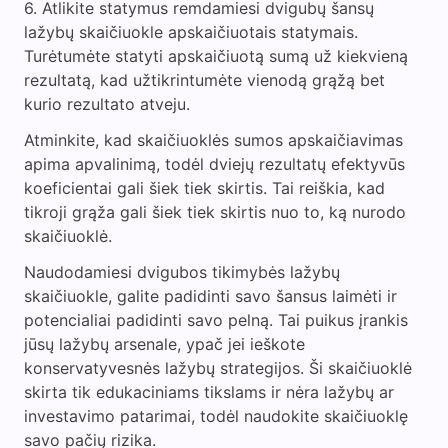
Atlikite statymus remdamiesi dvigubų šansų
lažybų skaičiuokle apskaičiuotais statymais.
Turėtumėte statyti apskaičiuotą sumą už kiekvieną
rezultatą, kad užtikrintumėte vienodą grąžą bet
kurio rezultato atveju.
Atminkite, kad skaičiuoklės sumos apskaičiavimas
apima apvalinimą, todėl dviejų rezultatų efektyvūs
koeficientai gali šiek tiek skirtis. Tai reiškia, kad
tikroji grąža gali šiek tiek skirtis nuo to, ką nurodo
skaičiuoklė.
Naudodamiesi dvigubos tikimybės lažybų
skaičiuokle, galite padidinti savo šansus laimėti ir
potencialiai padidinti savo pelną. Tai puikus įrankis
jūsų lažybų arsenale, ypač jei ieškote
konservatyvesnės lažybų strategijos. Ši skaičiuoklė
skirta tik edukaciniams tikslams ir nėra lažybų ar
investavimo patarimai, todėl naudokite skaičiuoklę
savo pačių rizika.