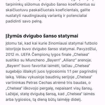
i
tarpininkų siūlomus dvigubo šanso koeficientus su
skaičiuotuvu paskaičiuotais koeficientais, galite
nustatyti naudingiausią variantą ir potencialiai
d
padidinti savo pelną.
e
Įžymūs dvigubo šanso statymai
Įdomu tai, kad kai kurie žinomiausi statymai futbolo
o
istorijoje buvo dvigubo šanso statymai. Pavyzdžiui,
2012 m. UEFA Čempionų lygos finale „Chelsea“
susitiko su Miuncheno „Bayern“ „Allianz“ arenoje.
„Bayern“ buvo favoritai laimėti, tačiau „Chelsea“
sugebėjo išlaikyti juos lygiosiomis 1:1 per pagrindinį
laiką. Vėliau vykusioje baudinių serijoje „Chelsea“
vartininkas Petras Cechas atrėmė tris baudas, o
„Chelsea“ iškovojo pergalę, nepaisant visų šansų.
Lažėjai, statę dvigubą šansą, kad „Chelsea“ laimės
arba lygiosios, tą dieną būtų laimėję didelį.