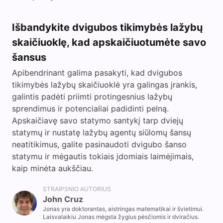
Išbandykite dvigubos tikimybės lažybų
skaičiuoklę, kad apskaičiuotumėte savo
šansus
Apibendrinant galima pasakyti, kad dvigubos
tikimybės lažybų skaičiuoklė yra galingas įrankis,
galintis padėti priimti protingesnius lažybų
sprendimus ir potencialiai padidinti pelną.
Apskaičiavę savo statymo santykį tarp dviejų
statymų ir nustatę lažybų agentų siūlomų šansų
neatitikimus, galite pasinaudoti dvigubo šanso
statymu ir mėgautis tokiais įdomiais laimėjimais,
kaip minėta aukščiau.
STRAIPSNIO AUTORIUS
John Cruz
Jonas yra doktorantas, aistringas matematikai ir švietimui.
Laisvalaikiu Jonas mėgsta žygius pėsčiomis ir dviračius.