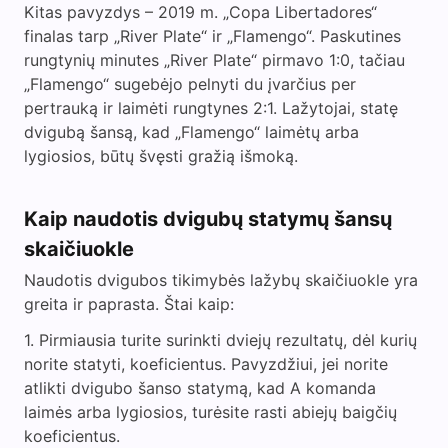
Kitas pavyzdys – 2019 m. „Copa Libertadores“
finalas tarp „River Plate“ ir „Flamengo“. Paskutines
rungtynių minutes „River Plate“ pirmavo 1:0, tačiau
„Flamengo“ sugebėjo pelnyti du įvarčius per
pertrauką ir laimėti rungtynes 2:1. Lažytojai, statę
dvigubą šansą, kad „Flamengo“ laimėtų arba
lygiosios, būtų švęsti gražią išmoką.
Kaip naudotis dvigubų statymų šansų
skaičiuokle
Naudotis dvigubos tikimybės lažybų skaičiuokle yra
greita ir paprasta. Štai kaip:
Pirmiausia turite surinkti dviejų rezultatų, dėl kurių
norite statyti, koeficientus. Pavyzdžiui, jei norite
atlikti dvigubo šanso statymą, kad A komanda
laimės arba lygiosios, turėsite rasti abiejų baigčių
koeficientus.