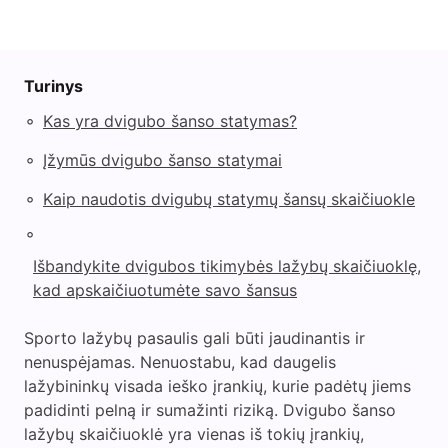
Turinys
◦
Kas yra dvigubo šanso statymas?
◦
Įžymūs dvigubo šanso statymai
◦
Kaip naudotis dvigubų statymų šansų skaičiuokle
◦
Išbandykite dvigubos tikimybės lažybų skaičiuoklę,
kad apskaičiuotumėte savo šansus
Sporto lažybų pasaulis gali būti jaudinantis ir
nenuspėjamas. Nenuostabu, kad daugelis
lažybininkų visada ieško įrankių, kurie padėtų jiems
padidinti pelną ir sumažinti riziką. Dvigubo šanso
lažybų skaičiuoklė yra vienas iš tokių įrankių,