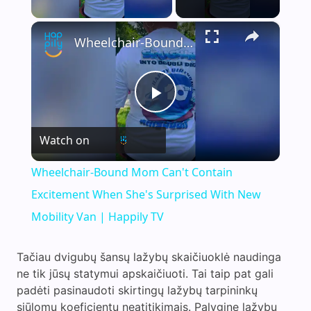
×
Wheelchair-Bound Mom Can't Contain Excitement When She's Surprised With New Mobility Van | Happily TV
P
Watch on
l
Wheelchair-Bound Mom Can't Contain
a
Excitement When She's Surprised With New
Mobility Van | Happily TV
y
Tačiau dvigubų šansų lažybų skaičiuoklė naudinga
ne tik jūsų statymui apskaičiuoti. Tai taip pat gali
V
padėti pasinaudoti skirtingų lažybų tarpininkų
siūlomų koeficientų neatitikimais. Palyginę lažybų