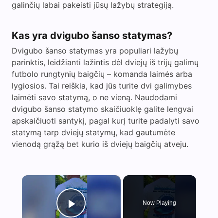
galinčių labai pakeisti jūsų lažybų strategiją.
Kas yra dvigubo šanso statymas?
Dvigubo šanso statymas yra populiari lažybų
parinktis, leidžianti lažintis dėl dviejų iš trijų galimų
futbolo rungtynių baigčių – komanda laimės arba
lygiosios. Tai reiškia, kad jūs turite dvi galimybes
laimėti savo statymą, o ne vieną. Naudodami
dvigubo šanso statymo skaičiuoklę galite lengvai
apskaičiuoti santykį, pagal kurį turite padalyti savo
statymą tarp dviejų statymų, kad gautumėte
vienodą grąžą bet kurio iš dviejų baigčių atveju.
×
Now Playing
Play Video